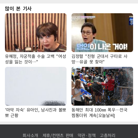
많이 본 기사
유혜정, 자궁적출 수술 고백 "여성
김정렬 "친형 군대서 구타로 사
성을 잃는 것이…"
망…유골 못 찾아"
'마약 자숙' 유아인, 남사친과 볼뽀
동해안 최대 100㎜ 폭우…전국
뽀 근황
찜통더위 계속[오늘날씨]
회사소개
제휴/컨텐츠 판매
약관·정책
고충처리