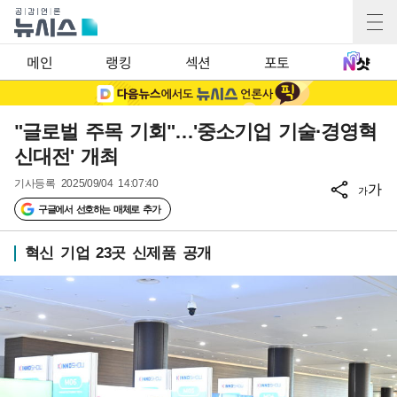
메인
랭킹
섹션
포토
"글로벌 주목 기회"…'중소기업 기술·경영혁
신대전' 개최
기사등록
2025/09/04 14:07:40
가
가
구글에서 선호하는 매체로 추가
혁신 기업 23곳 신제품 공개