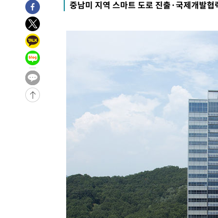
중남미 지역 스마트 도로 진출·국제개발협
4시간 전 >
[속보]코스닥, 800p 회복…0.26% 오른 801.67 마감
4시간 전 >
[속보]코스피, 301.88포인트(4.58%) 내린 6296.38 마감
4시간 전 >
[속보]원·달러 환율, 0.7원 내린 1423.8원 마감
4시간 전 >
"여기 떨어졌다"…다누리, 스페이스X 로켓 달 충돌 흔적 포착
5시간 전 >
손흥민, 5경기 연속골 실패…LAFC는 승부차기 끝 과달라하라
7시간 전 >
내일까지 39도 '펄펄'…기상청 "태풍 지나며 폭염 잠시 꺾인
-11118초 전 >
'월드컵 탈락 후폭풍' 축구협회…11시간 걸린 초유의 압
합)
-10554초 전 >
[속보] 뉴욕증시, 혼조 출발…나스닥 0.3%↓, 다우 0.1
-9347초 전 >
축구협회, 15년 전 심판 성 접대 파문에 "현재는 내부 지침
-8032초 전 >
경찰, '홍명보는 2순위' 결론냈던 스포츠윤리센터도 압수
1시간 전 >
[속보]합참 "北 발사체는 단거리탄도미사일…감시·경계태세
1시간 전 >
日방위성, 北이 동해로 쏜 발사체는 탄도미사일 가능성
2시간 전 >
[속보] SKT, 에이닷 서비스 장애 발생…"원인 파악 중"
2시간 전 >
[속보]합참 "북, 동해상으로 미상 발사체 발사"
2시간 전 >
'낮 최고 39도' 불볕더위…한밤 열대야도 계속[내일날씨]
2시간 전 >
[속보]7~9일 프로야구 3연전도 폭염 취소…11일 재개