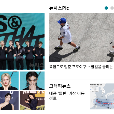
뉴시스Pic
전남광주… 열화상 카메라에 담긴
폭염으로 멈춘 프로야구… 발걸음 돌리는
그래픽뉴스
태풍 '돌핀' 예상 이동
경로