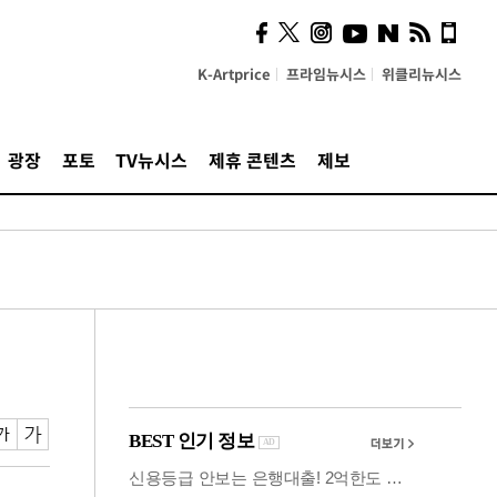
의견, 국토부·LH에 충실히
전달할 것"
K-Artprice
프라임뉴시스
위클리뉴시스
광장
포토
TV뉴시스
제휴 콘텐츠
제보
서