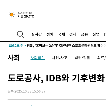
7시간 전 >
내일까지 39도 '펄펄'…기상청 "태풍 지나며 폭염 잠시 꺾인
2026.08.07 (금)
서울 29.7℃
-11118초 전 >
'월드컵 탈락 후폭풍' 축구협회…11시간 걸린 초유의 압
합)
-10554초 전 >
[속보] 뉴욕증시, 혼조 출발…나스닥 0.3%↓, 다우 0.1
-9347초 전 >
축구협회, 15년 전 심판 성 접대 파문에 "현재는 내부 지침
실시간
정치
국제
경제
금융
산업
-8032초 전 >
경찰, '홍명보는 2순위' 결론냈던 스포츠윤리센터도 압수
1시간 전 >
[속보]합참 "北 발사체는 단거리탄도미사일…감시·경계태세
1시간 전 >
日방위성, 北이 동해로 쏜 발사체는 탄도미사일 가능성
사회
사회최신
사건/사고
법원/검찰
의료
2시간 전 >
[속보] SKT, 에이닷 서비스 장애 발생…"원인 파악 중"
2시간 전 >
[속보]합참 "북, 동해상으로 미상 발사체 발사"
2시간 전 >
'낮 최고 39도' 불볕더위…한밤 열대야도 계속[내일날씨]
도로공사, IDB와 기후변
2시간 전 >
[속보]7~9일 프로야구 3연전도 폭염 취소…11일 재개
2시간 전 >
"韓 외환시장 개입 관측 배경엔 美의 대한국 무역적자 있어"
등록 2025.10.28 15:56:27
2시간 전 >
'월드컵 탈락 후폭풍' 축구협회…초유의 압수수색에 '충격·당
2시간 전 >
서울 낮 37.9도, 올여름 최고치 경신…영등포 순간 '40도'
2시간 전 >
[속보]종합특검, 대검 추가 압수수색…내란 중요임무종사 혐