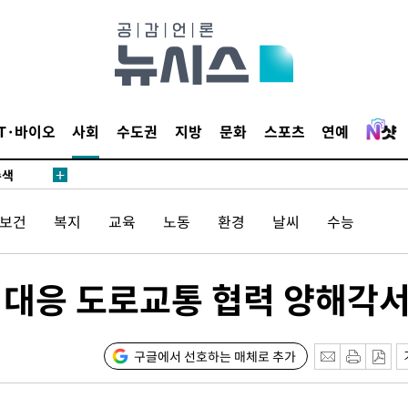
다"
수수색(종
4%↑
 준수"
IT·바이오
사회
수도권
지방
문화
스포츠
연예
수색
 강화"
/보건
복지
교육
노동
환경
날씨
수능
화 대응 도로교통 협력 양해각
구글에서 선호하는 매체로 추가
황'
의