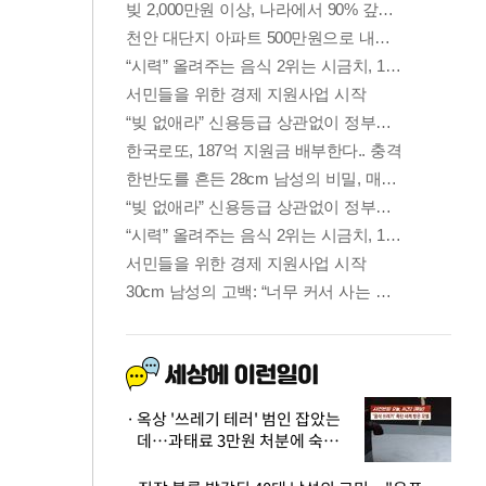
옥상 '쓰레기 테러' 범인 잡았는
데…과태료 3만원 처분에 숙박업
주 허탈