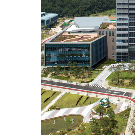
2시간 전 >
"韓 외환시장 개입 관측 배경엔 美의 대한국 무역적자 있어"
2시간 전 >
'월드컵 탈락 후폭풍' 축구협회…초유의 압수수색에 '충격·당
2시간 전 >
서울 낮 37.9도, 올여름 최고치 경신…영등포 순간 '40도'
2시간 전 >
[속보]종합특검, 대검 추가 압수수색…내란 중요임무종사 혐
4시간 전 >
[속보]코스닥, 800p 회복…0.26% 오른 801.67 마감
4시간 전 >
[속보]코스피, 301.88포인트(4.58%) 내린 6296.38 마감
4시간 전 >
[속보]원·달러 환율, 0.7원 내린 1423.8원 마감
4시간 전 >
"여기 떨어졌다"…다누리, 스페이스X 로켓 달 충돌 흔적 포착
5시간 전 >
손흥민, 5경기 연속골 실패…LAFC는 승부차기 끝 과달라하라
7시간 전 >
내일까지 39도 '펄펄'…기상청 "태풍 지나며 폭염 잠시 꺾인