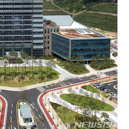
황'
의
 격파
다"