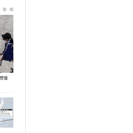
 팬들
이 대통령, '청년 대책 속도 높여야…폭염 문제도
입추 코앞인데 전
총력 대응'