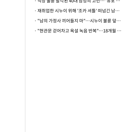
· 직장 불륜 발각된 40대 남성의 고민…"유포 동료 명예훼손·협박죄 고소 가능할까"
· 재취업한 시누이 위해 '조카 셔틀' 떠넘긴 남편…아내 "난 못한다"
· "남의 가정사 끼어들지 마"…시누이 불륜 덮으려는 남편에 억울한 아내
· "현관문 걷어차고 욕설 녹음 반복"…18개월 아기 키우는 집 뒤흔든 '앞집의 비극'