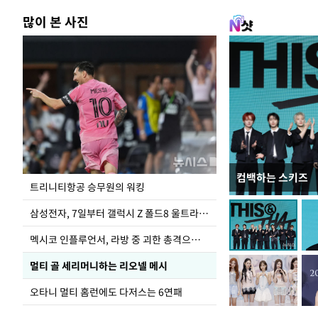
많이 본 사진
컴백하는 스키즈
입추 하루 앞둔 
트리니티항공 승무원의 워킹
폭염
삼성전자, 7일부터 갤럭시 Z 폴드8 울트라·폴드8·플립8 출시
멕시코 인플루언서, 라방 중 괴한 총격으로 사망
멀티 골 세리머니하는 리오넬 메시
오타니 멀티 홈런에도 다저스는 6연패