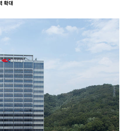
력 확대
 격파
다"
수수색(종
4%↑
 준수"
수색
 강화"