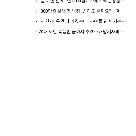
· "음료 한 캔에 1만1000원?"…우즈벡 관광청까지 나섰다, 유튜버 폭로 후폭풍
· "300만원 보낸 전 남친, 받아도 될까요"…결혼 앞둔 예비신부의 뜻밖 고충
· "친권·양육권 다 이겼는데"…아들 안 넘기는 아내에 '강제집행' 가능할까
· 70대 노인 폭행범 끝까지 추격…배달기사의 용기, 추가 피해 막았다