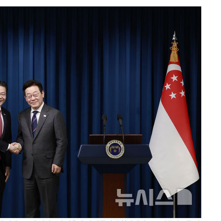
장
 구축
조 마감 다
 어려워"
무부 대변인