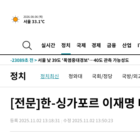
상
-31308초 전 >
[속보]코스피 매도사이드카 발동…4%대 급락
-30580초 전 >
[속보]전남광주 초대 시민추천 부시장에 백승주·윤난실
2026.08.06 (목)
서울 33.1℃
-28141초 전 >
서울 열대야 15일째 지속…비공식 '초열대야' 30도 넘어
-26708초 전 >
[속보]코스닥, 2.15포인트(0.27%) 내린 797.44 출발
-26691초 전 >
[속보]코스피, 119.51포인트(1.81%) 내린 6478.75 개
실시간
정치
국제
경제
금융
산업
-23138초 전 >
6월 경상수지 497.3억 달러…두 달 연속 사상 최대
-23089초 전 >
서울 낮 39도 '폭염중대경보'…40도 관측 가능성도
-20451초 전 >
미 워싱턴주 스포캔 시의 통제불능 3개 산불, 방화선 일부
정치
정치최신
청와대
국회/정당
국방/외
-12624초 전 >
[속보] 호르무즈 해협 이란-오만 협상 기대속 뉴욕증시 혼
우 0.49%↑
-10979초 전 >
[속보] 이란 대통령 "지금 최고지도자와 소통하기가 매우
취임 3년 인터뷰
1시간 전 >
[속보] "이란-오만, 호르무즈 해협 통행 항로 합의" 이란 외
[전문]한-싱가포르 이재명
-32148초 전 >
[속보]경찰, '홍명보 선임 논란' 대한축구협회·축구회관 
색
-31535초 전 >
[속보]산업장관 "美무역법 제301조 과잉생산 결과 발표 8
상
등록 2025.11.02 13:18:31
수정 2025.11.02 13:50:23
-31328초 전 >
[속보]코스피 매도사이드카 발동…4%대 급락
-30600초 전 >
[속보]전남광주 초대 시민추천 부시장에 백승주·윤난실
-28161초 전 >
서울 열대야 15일째 지속…비공식 '초열대야' 30도 넘어