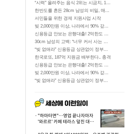
"하마터면"…영업 끝나자마자
'와르르' 카페 테라스 덮친 대리
석 외벽