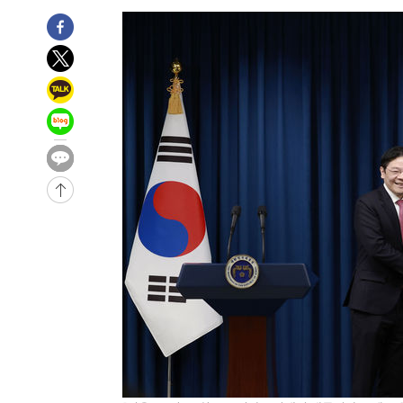
-26728초 전 >
[속보]코스닥, 2.15포인트(0.27%) 내린 797.44 출발
-26711초 전 >
[속보]코스피, 119.51포인트(1.81%) 내린 6478.75 개
-23158초 전 >
6월 경상수지 497.3억 달러…두 달 연속 사상 최대
-23109초 전 >
서울 낮 39도 '폭염중대경보'…40도 관측 가능성도
-20471초 전 >
미 워싱턴주 스포캔 시의 통제불능 3개 산불, 방화선 일부
-12644초 전 >
[속보] 호르무즈 해협 이란-오만 협상 기대속 뉴욕증시 혼
우 0.49%↑
-10999초 전 >
[속보] 이란 대통령 "지금 최고지도자와 소통하기가 매우
취임 3년 인터뷰
1시간 전 >
[속보] "이란-오만, 호르무즈 해협 통행 항로 합의" 이란 외