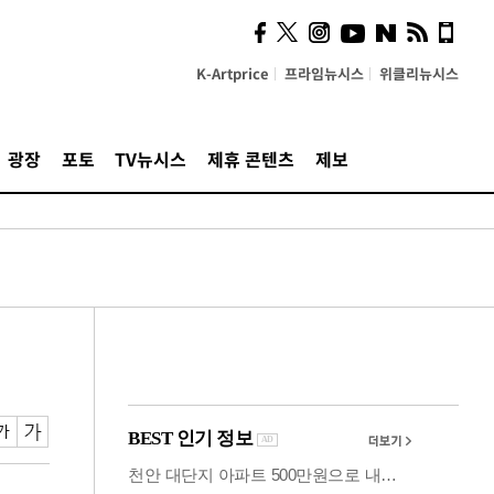
카페사장들 "배달플랫폼 상
생안이 더 절실"
K-Artprice
프라임뉴시스
위클리뉴시스
광장
포토
TV뉴시스
제휴 콘텐츠
제보