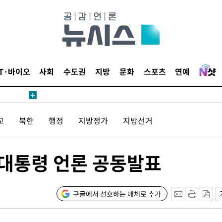
장
IT·바이오
사회
수도권
지방
문화
스포츠
연예
 구축
교
북한
행정
지방정가
지방선거
조 마감 다
 어려워"
무부 대변인
 대통령 언론 공동발표
등 압수수
월 중 예
구글에서 선호하는 매체로 추가