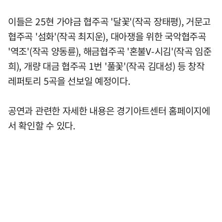
이들은 25현 가야금 협주곡 '달꽃'(작곡 장태평), 거문고
협주곡 '섬화'(작곡 최지운), 대아쟁을 위한 국악협주곡
'역조'(작곡 양동륜), 해금협주곡 '혼불V-시김'(작곡 임준
희), 개량 대금 협주곡 1번 '풀꽃'(작곡 김대성) 등 창작
레퍼토리 5곡을 선보일 예정이다.
공연과 관련한 자세한 내용은 경기아트센터 홈페이지에
서 확인할 수 있다.