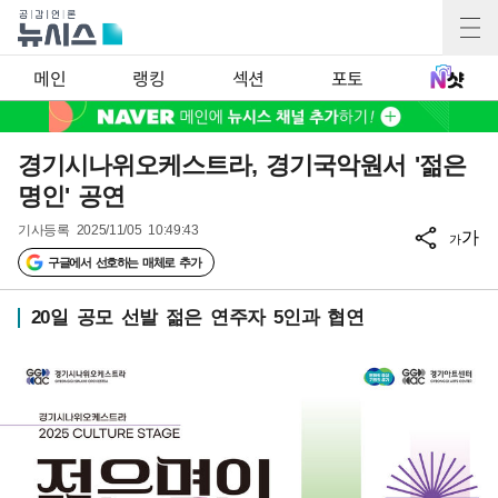
메인
랭킹
섹션
포토
경기시나위오케스트라, 경기국악원서 '젊은
명인' 공연
기사등록
2025/11/05 10:49:43
가
가
구글에서 선호하는 매체로 추가
20일 공모 선발 젊은 연주자 5인과 협연