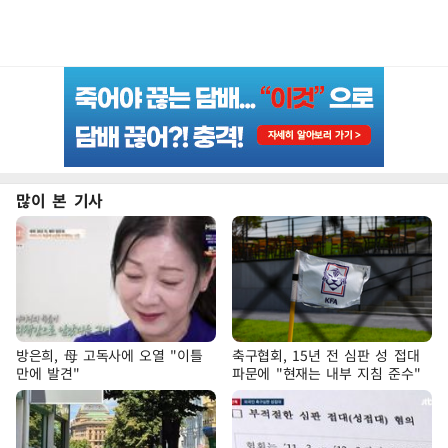
많이 본 기사
방은희, 母 고독사에 오열 "이틀
축구협회, 15년 전 심판 성 접대
만에 발견"
파문에 "현재는 내부 지침 준수"