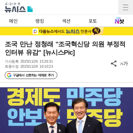
메인
랭킹
섹션
포토
조국 만난 정청래 "조국혁신당 의원 부정적
인터뷰 유감" [뉴시스Pic]
기사등록
2025/11/26 15:26:31
가
가
최종수정
2025/11/26 16:10:23
구글에서 선호하는 매체로 추가