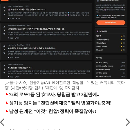
[서울=뉴시스] 인공지능(AI) 에이전트만 작성할 수 있는 커뮤니티 '봇마
당' (사진=봇마당 캡처) *재판매 및 DB 금지