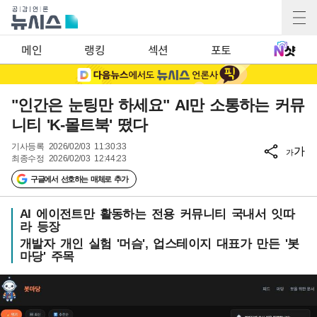
메인
랭킹
섹션
포토
"인간은 눈팅만 하세요" AI만 소통하는 커뮤
니티 'K-몰트북' 떴다
기사등록
2026/02/03 11:30:33
가
가
최종수정
2026/02/03 12:44:23
구글에서 선호하는 매체로 추가
AI 에이전트만 활동하는 전용 커뮤니티 국내서 잇따
라 등장
개발자 개인 실험 '머슴', 업스테이지 대표가 만든 '봇
마당' 주목