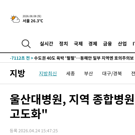
한민수·김용 순
-15535초 전 >
[속보]김민석, 與 전대 당원투표 누적 득표율 45.42%로 
청래 44.56%
-14817초 전 >
[속보]與 대표 경선 제주·인천 당원투표…金 47.75%·
2026.08.08 (토)
서울 26.3℃
42.08%·宋 10.17%
-14351초 전 >
이강인 "아틀레티코 이적 기뻐…등번호 7번 의미보단 팀 
것"
-14286초 전 >
[속보]與 당대표 경선, 제주·인천 권리당원 투표 김민석 
-8060초 전 >
낮 최고 35도 '무더위'…동해안 시간당 30㎜ '강한 비'[내
실시간
정치
국제
경제
금융
산업
-7330초 전 >
[속보]이강인 "감독님이 원하는 마음 느꼈고, 많은 트로피 
레티코 이적"
-7112초 전 >
수도권 40도 육박 '펄펄'…동해안 일부 지역엔 호의주의보
-6081초 전 >
온열질환 사망자 3명 늘어…누적 환자 3000명 돌파
지방
지방최신
세종
부산
대구/경북
-26초 전 >
강릉에 시간당 81.4㎜ 물폭탄…도로 잠기고 담벼락 붕괴
1시간 전 >
백운산서 80년근 천종산삼 9뿌리 발견…감정가 1.3억원
1시간 전 >
선재도서 해루질 나섰다 실종 60대, 닷새 만에 숨진 채 발견
울산대병원, 지역 종합병
2시간 전 >
남자 농구, 나고야 아시안게임서 '홈팀' 일본과 한일전
고도화"
2시간 전 >
여수 오동도 해상서 모터보트 전복…1명 사망·1명 실종
3시간 전 >
극한폭염 한풀 꺾이지만…'낮 최고 35도' 무더위, 열대야 계
날씨]
4시간 전 >
축구협회 "압수수색·성접대 논란 사과…쇄신의 기회로 삼겠
등록 2026.04.24 15:47:25
4시간 전 >
[속보]'압수수색·성접대 논란' 축구협회 "실망과 걱정 안겨드