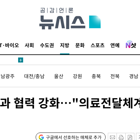
1위… 정
鄭
위해 뛸
승리
일날씨]
IT·바이오
사회
수도권
지방
문화
스포츠
연예
원해 아틀
전남광주
대전/충남
울산
강원
충북
전북
경남
원과 협력 강화…"의료전달체
속[다음주
다"
구글에서 선호하는 매체로 추가
려 죄송"