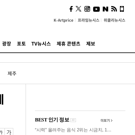
사이 해답 찾았죠"…알을
깨고 나온 '초자아'
K-Artprice
프라임뉴시스
위클리뉴시스
광장
포토
TV뉴시스
제휴 콘텐츠
제보
제주
계