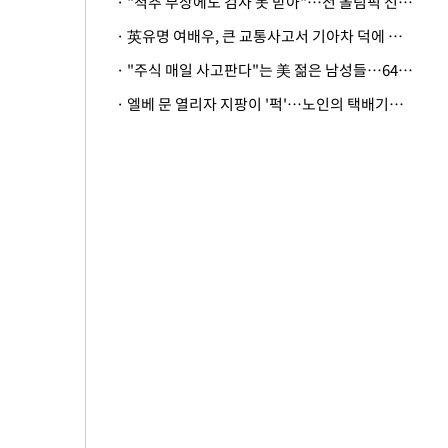
· "척추 부상에도 검사 못 받아"…전 올림픽 선수, 美봅슬레이협회 상대 소송
· 英유명 여배우, 큰 교통사고서 기아차 덕에 살았다
· "주식 매일 사고판다"는 美 젊은 남성들…64%가 "나는 인생의 패배자“
· 엘베 문 열리자 지팡이 '퍽'…노인의 택배기사 폭행 이유