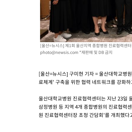
2시간 전 >
여수 오동도 해상서 모터보트 전복…1명 사망·1명 실종
3시간 전 >
극한폭염 한풀 꺾이지만…'낮 최고 35도' 무더위, 열대야 계
날씨]
4시간 전 >
축구협회 "압수수색·성접대 논란 사과…쇄신의 기회로 삼겠
4시간 전 >
[속보]'압수수색·성접대 논란' 축구협회 "실망과 걱정 안겨드
8시간 전 >
'최고 37도' 폭염 지속…강원동해안 최대 150㎜ 비
[울산=뉴시스] 제1회 울산지역 종합병원 진료협력센터장 초
9시간 전 >
[속보]뉴욕증시 상승 마감…S&P 0.6% 나스닥 1.3%↑
photo@newsis.com
*재판매 및 DB 금지
[울산=뉴시스] 구미현 기자 = 울산대학교병원
료체계' 구축을 위한 협력 네트워크를 강화하
울산대학교병원 진료협력센터는 지난 23일 
삼정병원 등 지역 4개 종합병원의 진료협력센터
원 진료협력센터장 초청 간담회'를 개최했다고