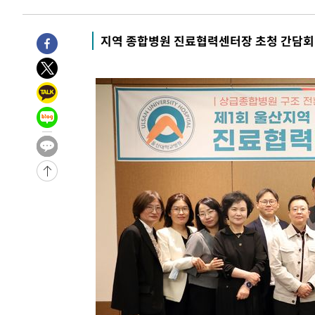
8시간 전 >
'최고 37도' 폭염 지속…강원동해안 최대 150㎜ 비
9시간 전 >
[속보]뉴욕증시 상승 마감…S&P 0.6% 나스닥 1.3%↑
지역 종합병원 진료협력센터장 초청 간담회
-24555초 전 >
이란 "호르무즈 재개방 합의 근접…美 배상 선행돼야"
-15602초 전 >
[속보]與최고위원 제주·인천 순회경선…박선원·최민희
한민수·김용 순
-15555초 전 >
[속보]김민석, 與 전대 당원투표 누적 득표율 45.42%로 
청래 44.56%
-14837초 전 >
[속보]與 대표 경선 제주·인천 당원투표…金 47.75%·
42.08%·宋 10.17%
-14371초 전 >
이강인 "아틀레티코 이적 기뻐…등번호 7번 의미보단 팀 
것"
-14306초 전 >
[속보]與 당대표 경선, 제주·인천 권리당원 투표 김민석 
-8080초 전 >
낮 최고 35도 '무더위'…동해안 시간당 30㎜ '강한 비'[내
-7350초 전 >
[속보]이강인 "감독님이 원하는 마음 느꼈고, 많은 트로피 
레티코 이적"
-7132초 전 >
수도권 40도 육박 '펄펄'…동해안 일부 지역엔 호의주의보
-6101초 전 >
온열질환 사망자 3명 늘어…누적 환자 3000명 돌파
-46초 전 >
강릉에 시간당 81.4㎜ 물폭탄…도로 잠기고 담벼락 붕괴
1시간 전 >
백운산서 80년근 천종산삼 9뿌리 발견…감정가 1.3억원
1시간 전 >
선재도서 해루질 나섰다 실종 60대, 닷새 만에 숨진 채 발견
2시간 전 >
남자 농구, 나고야 아시안게임서 '홈팀' 일본과 한일전