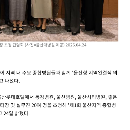
속[다음주
다"
려 죄송"
청 간담회 (사진=울산대병원 제공) 2026.04.24.
이 지역 내 주요 종합병원들과 함께 '울산형 지역완결적 의
고 나섰다.
울산롯데호텔에서 동강병원, 울산병원, 울산시티병원, 좋은
장 및 실무진 20여 명을 초청해 '제1회 울산지역 종합병
 24일 밝혔다.