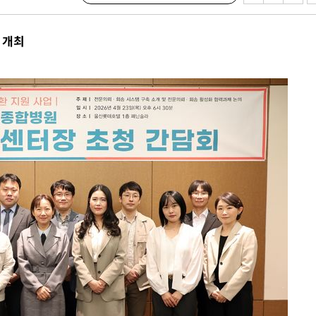
 개최
·서미화·
1위… 정
鄭
위해 뛸
승리
일날씨]
원해 아틀