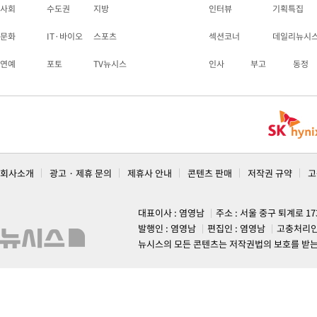
사회
수도권
지방
인터뷰
기획특집
문화
IT·바이오
스포츠
섹션코너
데일리뉴시
연예
포토
TV뉴시스
인사
부고
동정
회사소개
광고 · 제휴 문의
제휴사 안내
콘텐츠 판매
저작권 규약
고
대표이사 : 염영남
주소 : 서울 중구 퇴계로 1
발행인 : 염영남
편집인 : 염영남
고충처리인
뉴시스의 모든 콘텐츠는 저작권법의 보호를 받는 바, 무