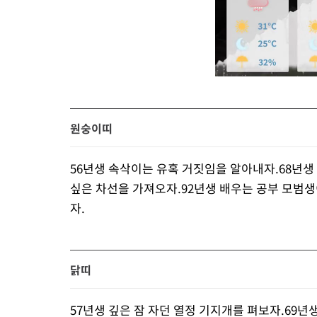
원숭이띠
56년생 속삭이는 유혹 거짓임을 알아내자.68년생
싶은 차선을 가져오자.92년생 배우는 공부 모범생
자.
닭띠
57년생 깊은 잠 자던 열정 기지개를 펴보자.69년