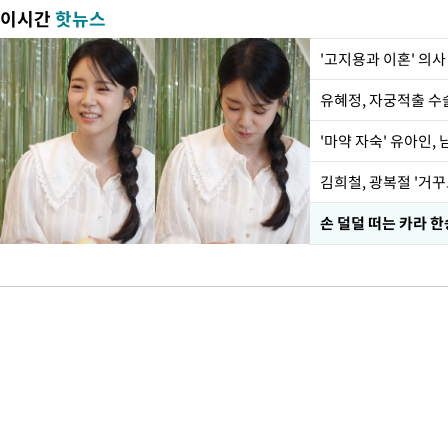
이시간
핫뉴스
'고지용과 이혼' 의사
유혜정, 자궁적출 수
'마약 자숙' 유아인,
손 덜덜 떠는 카라 