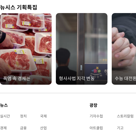
뉴시스 기획특집
폭염 속 경제는
형사사법 지각 변동
수능 대전
뉴스
광장
실시간
정치
국제
기자수첩
스토리칼럼
경제
금융
산업
아트클럽
기고