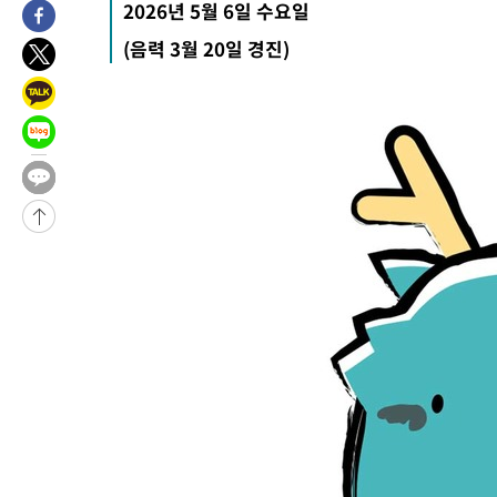
2026년 5월 6일 수요일
-14148초 전 >
이군이 불법 군시설 건설한 레바논 남부에서 레바논군 3명 폭
(음력 3월 20일 경진)
부상
-11266초 전 >
[속보]美중부 사령관, 이스라엘 긴급방문 다중화된 전선 상황 
-9330초 전 >
美 국방부, 켄달 전 공군장관 보안허가 취소…“에어포스원 기밀
언론 누출”
-9299초 전 >
‘축구의 신’ 아르헨티나 축구 선수 메시의 부친 지병 별세
-9274초 전 >
“美 이란전 무기 소진…북한과 분쟁시 주한 미군 취약해질 수 있