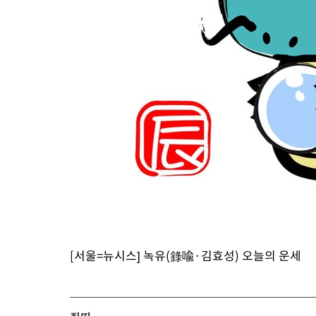
[서울=뉴시스] 녹유(錄喩·김효성) 오늘의 운세