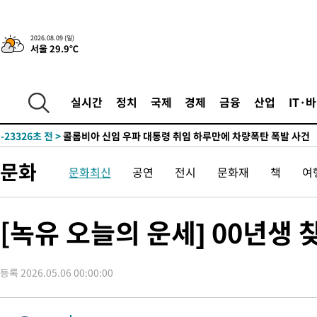
2026.08.09 (일)
서울 29.9℃
-9274초 전 >
“美 이란전 무기 소진…북한과 분쟁시 주한 미군 취약해질 수 있
실시간
정치
국제
경제
금융
산업
IT·
-23855초 전 >
'여긴 20도, 저긴 50도'…열화상 카메라로 본 폭염 저감시설 '
차'
-23326초 전 >
콜롬비아 신임 우파 대통령 취임 하루만에 차량폭탄 폭발 사건
-16920초 전 >
튀르키예 외무장관, "메카 3국 방위협정은 이란이 목표 아냐 "
문화
문화최신
공연
전시
문화재
책
여
-14128초 전 >
이군이 불법 군시설 건설한 레바논 남부에서 레바논군 3명 폭
부상
-11246초 전 >
[속보]美중부 사령관, 이스라엘 긴급방문 다중화된 전선 상황 
-9310초 전 >
美 국방부, 켄달 전 공군장관 보안허가 취소…“에어포스원 기밀
[녹유 오늘의 운세] 00년생
언론 누출”
-9279초 전 >
‘축구의 신’ 아르헨티나 축구 선수 메시의 부친 지병 별세
-9254초 전 >
“美 이란전 무기 소진…북한과 분쟁시 주한 미군 취약해질 수 있
등록 2026.05.06 00:00:00
-23875초 전 >
'여긴 20도, 저긴 50도'…열화상 카메라로 본 폭염 저감시설 '
차'
-23346초 전 >
콜롬비아 신임 우파 대통령 취임 하루만에 차량폭탄 폭발 사건
-16940초 전 >
튀르키예 외무장관, "메카 3국 방위협정은 이란이 목표 아냐 "