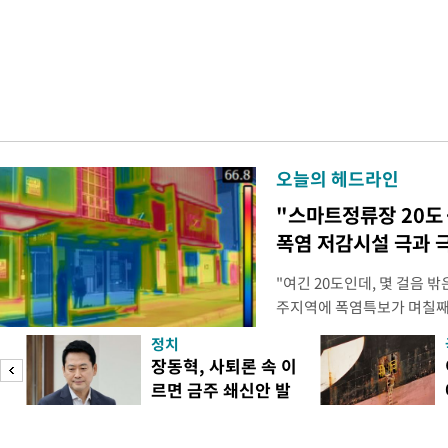
오늘의 헤드라인
"스마트정류장 20도
폭염 저감시설 극과 극
"여긴 20도인데, 몇 걸음 
주지역에 폭염특보가 며칠째 
주 북구 용봉동 패션의거리 
정치
기도 전인 이른 시각부터 열
피
장동혁, 사퇴론 속 이
통 샛노랗거나 새빨갛게 물들
르면 금주 쇄신안 발
른색, 온도가 높을수록 붉은
표