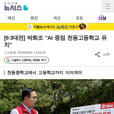
메인
랭킹
섹션
포토
[6·3대전] 박희조 "AI 중점 천동고등학교 유
치"
기사등록
2026/05/04 14:49:39
가
가
구글에서 선호하는 매체로 추가
천동중학교에서 고등학교까지 이어져야