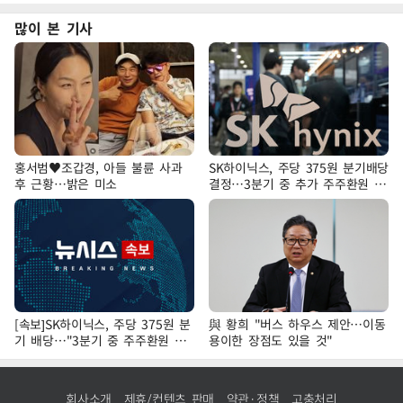
많이 본 기사
홍서범♥조갑경, 아들 불륜 사과
SK하이닉스, 주당 375원 분기배당
후 근황…밝은 미소
결정…3분기 중 추가 주주환원 발
표
[속보]SK하이닉스, 주당 375원 분
與 황희 "버스 하우스 제안…이동
기 배당…"3분기 중 주주환원 방
용이한 장점도 있을 것"
안 확정"
회사소개
제휴/컨텐츠 판매
약관·정책
고충처리