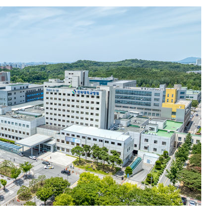
장 기소
회
교수…이병
절차 개시
.3%↑
말고 과감히
쪽 아웃바
 하향
별재난지역
…희망지 못
날씨]
요 선제 대
단
무'