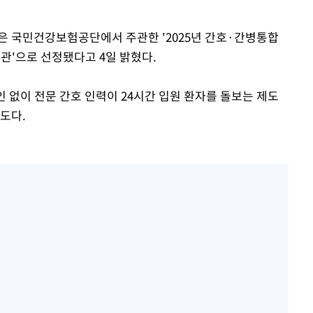
은 국민건강보험공단에서 주관한 '2025년 간호·간병통합
 마쳐
관'으로 선정됐다고 4일 밝혔다.
없이 전문 간호 인력이 24시간 입원 환자를 돌보는 제도
장 기소
도다.
회
교수…이병
절차 개시
.3%↑