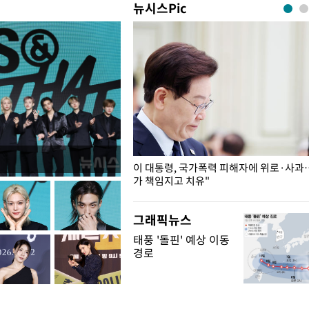
뉴시스Pic
개구리밥
이 대통령, 국가폭력 피해자에 위로·사과
가 책임지고 치유"
그래픽뉴스
태풍 '돌핀' 예상 이동
경로