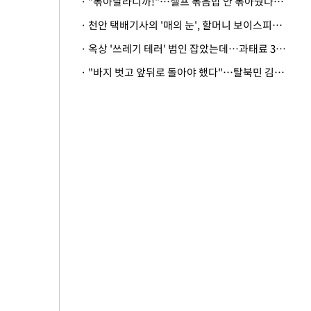
· "볶아달라니까!"…셀프 볶음밥 안 볶아줬다고 사장 폭행한 손님
· 천안 택배기사의 '매의 눈', 할머니 보이스피싱 피해 막아
· 옥상 '쓰레기 테러' 범인 잡았는데…과태료 3만원 처분에 숙박업주 허탈
· "바지 벗고 앞뒤로 돌아야 했다"…탈북민 김서아, 기쁨조 검사 수치심 회상