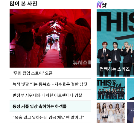
많이 본 사진
컴백하는 스키즈
지석천 뒤덮은 
'무민 팝업 스토어' 오픈
녹색 빛깔 띄는 동복호…저수율은 절반 남짓
반정부 시위대와 대치한 아르헨티나 경찰
동성 커플 입장 축하하는 하객들
"목숨 걸고 일하는데 임금 체납 웬 말이냐"