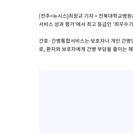
-12356초 전 >
[속보]코스닥, 2.86포인트(0.36%) 내린 798.81마감
[전주=뉴시스]최정규 기자 = 전북대학교병원
-12309초 전 >
[속보]코스피, 6200선 약보합…0.60% 내린 6258.77에
서비스 성과 평가'에서 최고 등급인 '최우수기
-12289초 전 >
[속보]원·달러 환율, 7.7원 내린 1416.1원 마감
-12178초 전 >
[속보] 노원서 40.1도 관측…서울, 2018년 이후 첫 40도
간호·간병통합서비스는 보호자나 개인 간병인 
-9268초 전 >
[속보]종합특검, '계엄 수용공간 확보' 신용해 前교정본부
로, 환자와 보호자에게 간병 부담을 줄이는 제
-8141초 전 >
외신들도 주목한 韓축구 파문…"국민적 공분에 수사 재개"
-8112초 전 >
11시간 압수수색에 성접대 파문까지…'쑥대밭' 된 축구협
-7134초 전 >
[속보]규제합리화위원회 부위원장에 김태유 서울대 공대 
태 후임
-3492초 전 >
[속보]국힘 윤리위, '돌려차기 발언' 진종오·서범수 징계 
19분 전 >
[속보] 7월 중국 수출 23.9%↑ 수입 27.5%↑…무역총액 25
1시간 전 >
[속보]'채상병 순직 책임' 임성근, 항소심도 징역 3년