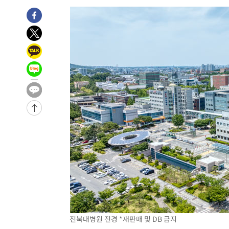
-9268초 전 >
[속보]종합특검, '계엄 수용공간 확보' 신용해 前교정본부
-8141초 전 >
외신들도 주목한 韓축구 파문…"국민적 공분에 수사 재개"
-8112초 전 >
11시간 압수수색에 성접대 파문까지…'쑥대밭' 된 축구협
-7134초 전 >
[속보]규제합리화위원회 부위원장에 김태유 서울대 공대 
태 후임
-3492초 전 >
[속보]국힘 윤리위, '돌려차기 발언' 진종오·서범수 징계 
19분 전 >
[속보] 7월 중국 수출 23.9%↑ 수입 27.5%↑…무역총액 25
1시간 전 >
[속보]'채상병 순직 책임' 임성근, 항소심도 징역 3년
-29656초 전 >
[속보]이 대통령 "부동산 공급 기존 사고방식 매달리지 
실천"
-28741초 전 >
이란, "오만과 '중앙 단일 루트' 합의…북쪽 인바운드·남
운드는 임시"
-20309초 전 >
"낮 기온 소폭 하락"…수도권 폭염중대경보, 폭염경보로
-20273초 전 >
[속보]이 대통령, '호우피해' 안동·의성 관할 4개 면 특
선포
-20236초 전 >
[단독]중수청 지원 검사들, 정원 초과 시 낮은 계급 임용
갈 수도
-18207초 전 >
낮 최고 37도 찜통더위…곳곳 소나기·강원 많은 비[내일
-16513초 전 >
SK하이닉스, 용인·청주 팹에 54조 투자…"AI 메모리 수
응"
-13369초 전 >
여자배구 이재영·이다영 자매, 아제르바이잔 투란VC 입
전북대병원 전경 *재판매 및 DB 금지
-12622초 전 >
외국인 심판 성 접대 7경기 들여다보니…한국 축구 '5승 2