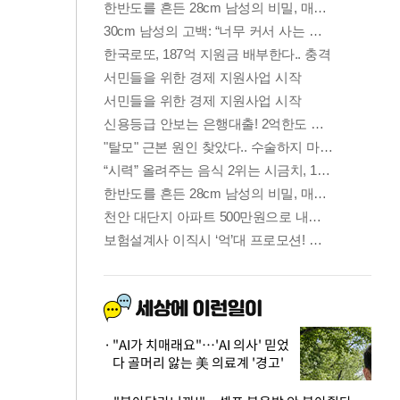
"AI가 치매래요"…'AI 의사' 믿었
다 골머리 앓는 美 의료계 '경고'