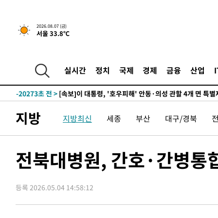
2026.08.07 (금)
서울 33.8℃
1시간 전 >
[속보]'채상병 순직 책임' 임성근, 항소심도 징역 3년
-29656초 전 >
[속보]이 대통령 "부동산 공급 기존 사고방식 매달리지 
실천"
-28741초 전 >
이란, "오만과 '중앙 단일 루트' 합의…북쪽 인바운드·남
실시간
정치
국제
경제
금융
산업
운드는 임시"
-20309초 전 >
"낮 기온 소폭 하락"…수도권 폭염중대경보, 폭염경보로
-20273초 전 >
[속보]이 대통령, '호우피해' 안동·의성 관할 4개 면 특
선포
-20236초 전 >
[단독]중수청 지원 검사들, 정원 초과 시 낮은 계급 임용
지방
지방최신
세종
부산
대구/경북
갈 수도
-18207초 전 >
낮 최고 37도 찜통더위…곳곳 소나기·강원 많은 비[내일
-16513초 전 >
SK하이닉스, 용인·청주 팹에 54조 투자…"AI 메모리 수
응"
-13369초 전 >
여자배구 이재영·이다영 자매, 아제르바이잔 투란VC 입
전북대병원, 간호·간병통합
-12622초 전 >
외국인 심판 성 접대 7경기 들여다보니…한국 축구 '5승 2
-12356초 전 >
[속보]코스닥, 2.86포인트(0.36%) 내린 798.81마감
등록 2026.05.04 14:58:12
-12309초 전 >
[속보]코스피, 6200선 약보합…0.60% 내린 6258.77에
-12289초 전 >
[속보]원·달러 환율, 7.7원 내린 1416.1원 마감
-12178초 전 >
[속보] 노원서 40.1도 관측…서울, 2018년 이후 첫 40도