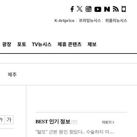
시, 스마트폰 액세서리에
NFC 더했다
K-Artprice
프라임뉴시스
위클리뉴시스
광장
포토
TV뉴시스
제휴 콘텐츠
제보
제주
'