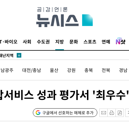
말고 과감히
쪽 아웃바
IT·바이오
사회
수도권
지방
문화
스포츠
연예
 하향
별재난지역
…희망지 못
전남광주
대전/충남
울산
강원
충북
전북
경남
날씨]
요 선제 대
단
서비스 성과 평가서 '최우수
무'
 마쳐
구글에서 선호하는 매체로 추가