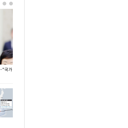
…"국가
홈플러스, 67개 점포 가오픈… 13일 정식 개장
오세훈 서울시장,
환경 점검