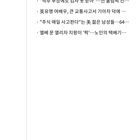
· "척추 부상에도 검사 못 받아"…전 올림픽 선수, 美봅슬레이협회 상대 소송
· 英유명 여배우, 큰 교통사고서 기아차 덕에 살았다
· "주식 매일 사고판다"는 美 젊은 남성들…64%가 "나는 인생의 패배자“
· 엘베 문 열리자 지팡이 '퍽'…노인의 택배기사 폭행 이유