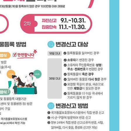
속[다음주
다"
려 죄송"