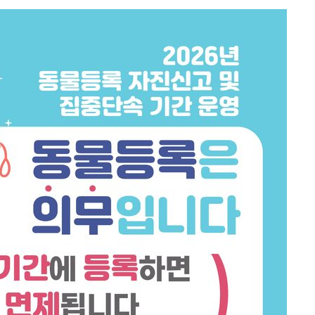
속[다음주
다"
려 죄송"
·서미화·
1위… 정
鄭
해 뛸 것"
리
일날씨]
원해 아틀