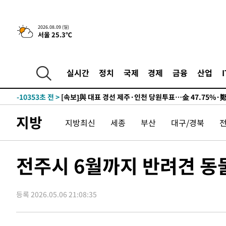
2026.08.09 (일)
서울 25.3℃
11시간 전 >
[속보]뉴욕증시 상승 마감…S&P 0.6% 나스닥 1.3%↑
-20071초 전 >
이란 "호르무즈 재개방 합의 근접…美 배상 선행돼야"
-11118초 전 >
[속보]與최고위원 제주·인천 순회경선…박선원·최민희
실시간
정치
국제
경제
금융
산업
한민수·김용 순
-11071초 전 >
[속보]김민석, 與 전대 당원투표 누적 득표율 45.42%로 
청래 44.56%
-10353초 전 >
[속보]與 대표 경선 제주·인천 당원투표…金 47.75%·
42.08%·宋 10.17%
-9887초 전 >
이강인 "아틀레티코 이적 기뻐…등번호 7번 의미보단 팀 위
지방
지방최신
세종
부산
대구/경북
-9822초 전 >
[속보]與 당대표 경선, 제주·인천 권리당원 투표 김민석 승
-3596초 전 >
낮 최고 35도 '무더위'…동해안 시간당 30㎜ '강한 비'[내
-2866초 전 >
[속보]이강인 "감독님이 원하는 마음 느꼈고, 많은 트로피 
전주시 6월까지 반려견 동
레티코 이적"
-2648초 전 >
수도권 40도 육박 '펄펄'…동해안 일부 지역엔 호의주의보
-1617초 전 >
온열질환 사망자 3명 늘어…누적 환자 3000명 돌파
등록 2026.05.06 21:08:35
1시간 전 >
강릉에 시간당 81.4㎜ 물폭탄…도로 잠기고 담벼락 붕괴
2시간 전 >
백운산서 80년근 천종산삼 9뿌리 발견…감정가 1.3억원
2시간 전 >
선재도서 해루질 나섰다 실종 60대, 닷새 만에 숨진 채 발견