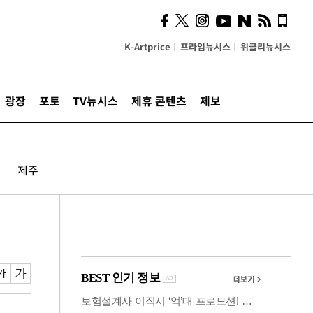
사이 해답 찾았죠"…알을
깨고 나온 '초자아'
K-Artprice
프라임뉴시스
위클리뉴시스
광장
포토
TV뉴시스
제휴 콘텐츠
제보
제주