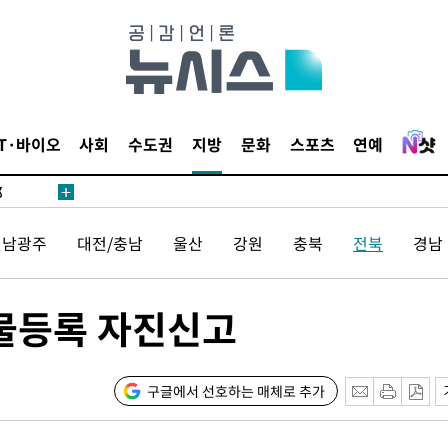
·서미화·
IT·바이오
사회
수도권
지방
문화
스포츠
연예
1위… 정
鄭
해 뛸 것"
전남광주
대전/충남
울산
강원
충북
전북
경남
리
일날씨]
원해 아틀
물등록 자진신고
구글에서 선호하는 매체로 추가