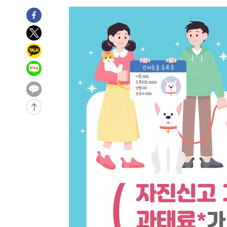
3시간 전 >
남자 농구, 나고야 아시안게임서 '홈팀' 일본과 한일전
3시간 전 >
여수 오동도 해상서 모터보트 전복…1명 사망·1명 실종
4시간 전 >
극한폭염 한풀 꺾이지만…'낮 최고 35도' 무더위, 열대야 계
날씨]
5시간 전 >
축구협회 "압수수색·성접대 논란 사과…쇄신의 기회로 삼겠
6시간 전 >
[속보]'압수수색·성접대 논란' 축구협회 "실망과 걱정 안겨드
9시간 전 >
'최고 37도' 폭염 지속…강원동해안 최대 150㎜ 비
11시간 전 >
[속보]뉴욕증시 상승 마감…S&P 0.6% 나스닥 1.3%↑
-20071초 전 >
이란 "호르무즈 재개방 합의 근접…美 배상 선행돼야"
-11118초 전 >
[속보]與최고위원 제주·인천 순회경선…박선원·최민희
한민수·김용 순
-11071초 전 >
[속보]김민석, 與 전대 당원투표 누적 득표율 45.42%로 
청래 44.56%
-10353초 전 >
[속보]與 대표 경선 제주·인천 당원투표…金 47.75%·
42.08%·宋 10.17%
-9887초 전 >
이강인 "아틀레티코 이적 기뻐…등번호 7번 의미보단 팀 위
-9822초 전 >
[속보]與 당대표 경선, 제주·인천 권리당원 투표 김민석 승
-3596초 전 >
낮 최고 35도 '무더위'…동해안 시간당 30㎜ '강한 비'[내
-2866초 전 >
[속보]이강인 "감독님이 원하는 마음 느꼈고, 많은 트로피 
레티코 이적"
-2648초 전 >
수도권 40도 육박 '펄펄'…동해안 일부 지역엔 호의주의보