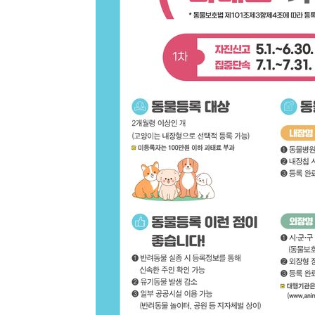
-1617초 전 >
온열질환 사망자 3명 늘어…누적 환자 3000명 돌파
1시간 전 >
강릉에 시간당 81.4㎜ 물폭탄…도로 잠기고 담벼락 붕괴
2시간 전 >
백운산서 80년근 천종산삼 9뿌리 발견…감정가 1.3억원
2시간 전 >
선재도서 해루질 나섰다 실종 60대, 닷새 만에 숨진 채 발견
3시간 전 >
남자 농구, 나고야 아시안게임서 '홈팀' 일본과 한일전
3시간 전 >
여수 오동도 해상서 모터보트 전복…1명 사망·1명 실종
4시간 전 >
극한폭염 한풀 꺾이지만…'낮 최고 35도' 무더위, 열대야 계
날씨]
5시간 전 >
축구협회 "압수수색·성접대 논란 사과…쇄신의 기회로 삼겠
6시간 전 >
[속보]'압수수색·성접대 논란' 축구협회 "실망과 걱정 안겨드
9시간 전 >
'최고 37도' 폭염 지속…강원동해안 최대 150㎜ 비
11시간 전 >
[속보]뉴욕증시 상승 마감…S&P 0.6% 나스닥 1.3%↑