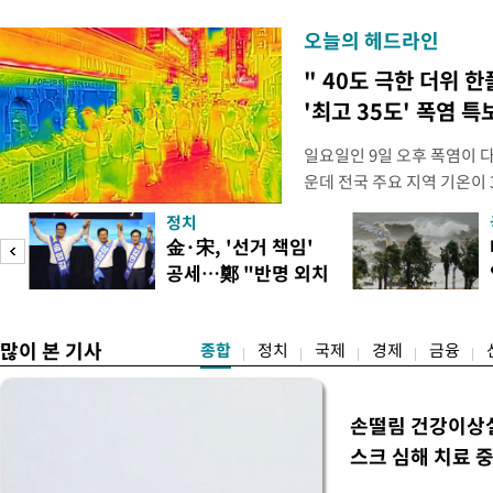
오늘의 헤드라인
" 40도 극한 더위 한
'최고 35도' 폭염 특
일요일인 9일 오후 폭염이 
운데 전국 주요 지역 기온이 
더위가 꺾인 분위기다. 기상
정치
도(오산, 안성, 용인남부, 여
피
金·宋, '선거 책임'
화순, 보성, 광양, 강진, 영
공세…鄭 "반명 외치
면 제외), 곡성북부, 곡성남
며 분열"
많이 본 기사
종합
정치
국제
경제
금융
손떨림 건강이상
스크 심해 치료 중