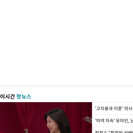
이시간
핫뉴스
'고지용과 이혼' 의사
'마약 자숙' 유아인,