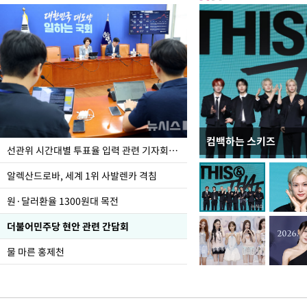
컴백하는 스키즈
주유소 기름값 12주째 
선관위 시간대별 투표율 입력 관련 기자회견하는 주진우 의원
알렉산드로바, 세계 1위 사발렌카 격침
원·달러환율 1300원대 목전
더불어민주당 현안 관련 간담회
물 마른 홍제천