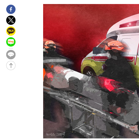
2시간 전 >
“美 이란전 무기 소진…북한과 분쟁시 주한 미군 취약해질 수 있어”
-30989초 전 >
"일본축구협회, 대한축구협회 성 접대 의혹 심판 조사"
-23631초 전 >
[속보]장은수, KLPGA 제주삼다수 역전 우승…데뷔 10년 차에
정상
-18996초 전 >
"얼마나 더웠으면"…안동 물길공원서 헤엄친 구렁이 '소동'
-18923초 전 >
손흥민, 68분 뛰고 2경기 침묵…LAFC, 톨루카에 1-0 승리(종합
-18195초 전 >
'2경기 연속 침묵' 손흥민, 톨루카전 68분만 뛰고 슈팅 0개
-16947초 전 >
이강인, 오늘 서울서 AT마드리드 입단식…'전례 없는 특급대우
-3829초 전 >
'여긴 20도, 저긴 50도'…열화상 카메라로 본 폭염 저감시설 '온
차'
-3300초 전 >
콜롬비아 신임 우파 대통령 취임 하루만에 차량폭탄 폭발 사건
51분 전 >
튀르키예 외무장관, "메카 3국 방위협정은 이란이 목표 아냐 " 밝혀
1시간 전 >
이군이 불법 군시설 건설한 레바논 남부에서 레바논군 3명 폭발로 
2시간 전 >
[속보]美중부 사령관, 이스라엘 긴급방문 다중화된 전선 상황 논의
2시간 전 >
美 국방부, 켄달 전 공군장관 보안허가 취소…“에어포스원 기밀정보
론 누출”
2시간 전 >
‘축구의 신’ 아르헨티나 축구 선수 메시의 부친 지병 별세
2시간 전 >
“美 이란전 무기 소진…북한과 분쟁시 주한 미군 취약해질 수 있어”