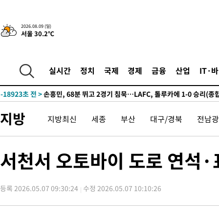
2026.08.09 (일)
서울 30.2℃
2시간 전 >
“美 이란전 무기 소진…북한과 분쟁시 주한 미군 취약해질 수 있어”
-30989초 전 >
"일본축구협회, 대한축구협회 성 접대 의혹 심판 조사"
-23631초 전 >
[속보]장은수, KLPGA 제주삼다수 역전 우승…데뷔 10년 차에
실시간
정치
국제
경제
금융
산업
IT·
정상
-18996초 전 >
"얼마나 더웠으면"…안동 물길공원서 헤엄친 구렁이 '소동'
-18923초 전 >
손흥민, 68분 뛰고 2경기 침묵…LAFC, 톨루카에 1-0 승리(종합
-18195초 전 >
'2경기 연속 침묵' 손흥민, 톨루카전 68분만 뛰고 슈팅 0개
지방
지방최신
세종
부산
대구/경북
전남광
-16947초 전 >
이강인, 오늘 서울서 AT마드리드 입단식…'전례 없는 특급대우
-3829초 전 >
'여긴 20도, 저긴 50도'…열화상 카메라로 본 폭염 저감시설 '온
차'
-3300초 전 >
콜롬비아 신임 우파 대통령 취임 하루만에 차량폭탄 폭발 사건
서천서 오토바이 도로 연석·
51분 전 >
튀르키예 외무장관, "메카 3국 방위협정은 이란이 목표 아냐 " 밝혀
1시간 전 >
이군이 불법 군시설 건설한 레바논 남부에서 레바논군 3명 폭발로 
등록 2026.05.07 09:30:24
수정 2026.05.07 10:10:26
2시간 전 >
[속보]美중부 사령관, 이스라엘 긴급방문 다중화된 전선 상황 논의
2시간 전 >
美 국방부, 켄달 전 공군장관 보안허가 취소…“에어포스원 기밀정보
론 누출”
2시간 전 >
‘축구의 신’ 아르헨티나 축구 선수 메시의 부친 지병 별세