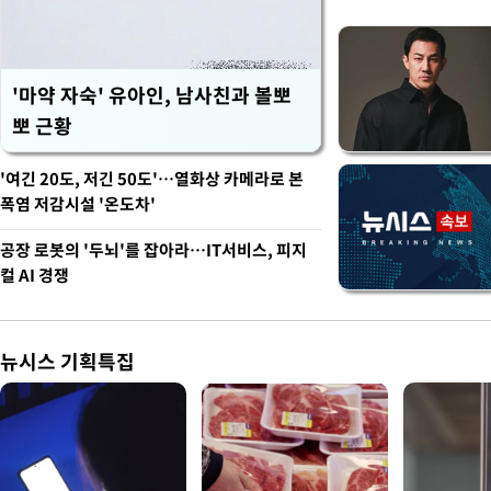
'마약 자숙' 유아인, 남사친과 볼뽀
뽀 근황
'여긴 20도, 저긴 50도'…열화상 카메라로 본
폭염 저감시설 '온도차'
공장 로봇의 '두뇌'를 잡아라…IT서비스, 피지
컬 AI 경쟁
뉴시스 기획특집