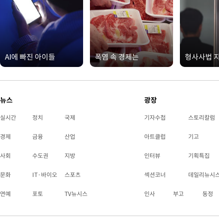
AI에 빠진 아이들
폭염 속 경제는
형사사법 
뉴스
광장
실시간
정치
국제
기자수첩
스토리칼럼
경제
금융
산업
아트클럽
기고
사회
수도권
지방
인터뷰
기획특집
문화
IT·바이오
스포츠
섹션코너
데일리뉴시
연예
포토
TV뉴시스
인사
부고
동정