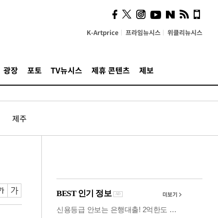
의견, 국토부·LH에 충실히
전달할 것"
K-Artprice
프라임뉴시스
위클리뉴시스
광장
포토
TV뉴시스
제휴 콘텐츠
제보
제주