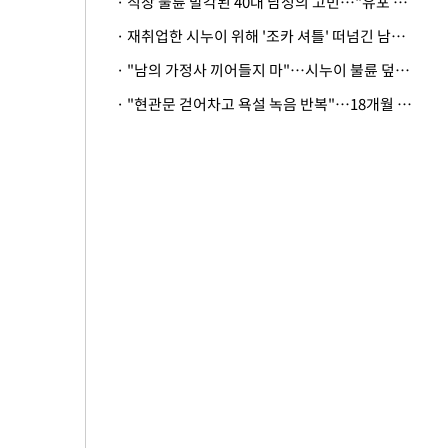
· 직장 불륜 발각된 40대 남성의 고민…"유포 동료 명예훼손·협박죄 고소 가능할까"
· 재취업한 시누이 위해 '조카 셔틀' 떠넘긴 남편…아내 "난 못한다"
· "남의 가정사 끼어들지 마"…시누이 불륜 덮으려는 남편에 억울한 아내
· "현관문 걷어차고 욕설 녹음 반복"…18개월 아기 키우는 집 뒤흔든 '앞집의 비극'