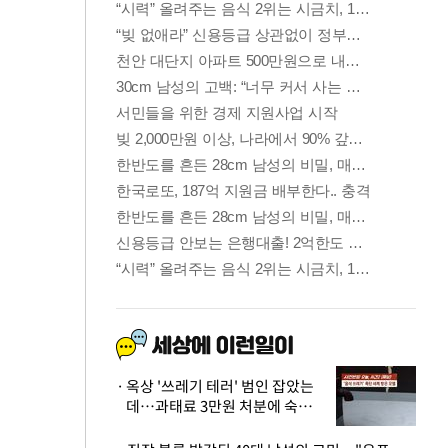
옥상 '쓰레기 테러' 범인 잡았는
데…과태료 3만원 처분에 숙박업
주 허탈