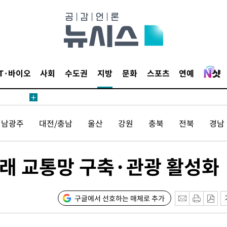
IT·바이오
사회
수도권
지방
문화
스포츠
연예
전남광주
대전/충남
울산
강원
충북
전북
경남
미래 교통망 구축·관광 활성화
구글에서 선호하는 매체로 추가