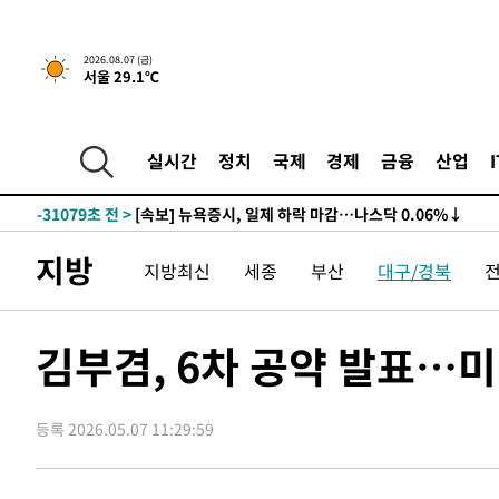
2026.08.07 (금)
서울 29.1℃
실시간
정치
국제
경제
금융
산업
-31079초 전 >
[속보] 뉴욕증시, 일제 하락 마감…나스닥 0.06%↓
지방
지방최신
세종
부산
대구/경북
김부겸, 6차 공약 발표…
등록 2026.05.07 11:29:59