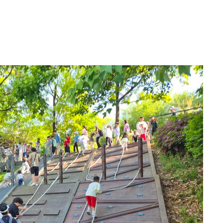
액
 사망
 CDC
 압수수색
위 등 9곳
출발
개장
3명은 중
에서 두차
0일 후 발