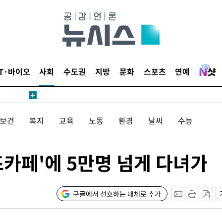
 사망
 CDC
 압수수색
IT·바이오
사회
수도권
지방
문화
스포츠
연예
위 등 9곳
출발
/보건
복지
교육
노동
환경
날씨
수능
개장
3명은 중
즈카페'에 5만명 넘게 다녀가
에서 두차
0일 후 발
구글에서 선호하는 매체로 추가