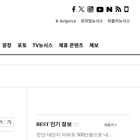
시, 스마트폰 액세서리에
NFC 더했다
K-Artprice
프라임뉴시스
위클리뉴시스
광장
포토
TV뉴시스
제휴 콘텐츠
제보