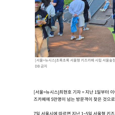
효
-7794초 전 >
[속보]트럼프, 美 원정출산 금지 행정명령 서명
-5494초 전 >
[속보] 뉴욕증시, 일제 하락 마감…나스닥 0.06%↓
[서울=뉴시스]초록초록 서울형 키즈카페 시립 서울숲점. (
DB 금지
[서울=뉴시스]최현호 기자 = 지난 1일부터 
즈카페에 5만명이 넘는 방문객이 찾은 것으로
7일 서울시에 따르면 지난 1~5일 서울형 키즈