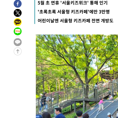
5월 초 연휴 '서울키즈위크' 통해 인기
-29532초 전 >
[속보] 7월 중국 수출 23.9%↑ 수입 27.5%↑…무역총
25.3%↑
'초록초록 서울형 키즈카페'에만 3만명
-26692초 전 >
[속보]'채상병 순직 책임' 임성근, 항소심도 징역 3년
-26558초 전 >
[속보]종합특검, '관저이전 봐주기 감사' 유병호 구속기소
어린이날엔 서울형 키즈카페 전면 개방도
-23158초 전 >
민주 콩고 에볼라환자 4천명 돌파, 4053명 발생 1850명
-22408초 전 >
[속보]'300억원대 사기 혐의' 차가원 대표 구속 송치
-21602초 전 >
"미 전국적 살모네라 식중독 원인은 멕시코산 할라피뇨"--
-20115초 전 >
[속보]경찰·노동부, HL만도 평택사업장 끼임 사망 관련
-19996초 전 >
[속보]합수본, '투표율 허위 입력' 중앙·서울·경기도 선관
압수수색
-19751초 전 >
[속보]원·달러 환율, 오전 9시 1423.8원
-19547초 전 >
[속보]삼성전자·SK하이닉스 동반 강보합…1%대 상승 
-19533초 전 >
[속보]코스닥, 5.95포인트(0.74%) 상승한 807.62개장
-19501초 전 >
[속보]코스피, 6300선 재탈환…1.09% 오른 6365.07 
-16666초 전 >
시리아 다마스쿠스 교외에서 미니버스 폭발.. 14명 부상, 
태
-15964초 전 >
입추에도 극한더위…서울 낮 39도 '폭염중대경보'
-10928초 전 >
이란, 호르무즈서 "적국 목표물들"과 대치로 남부 케슘섬
례 큰 폭발음
-9643초 전 >
[속보]美, 폴리실리콘 수입 규제…파생제품 15% 관세, 12