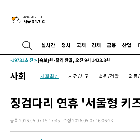
-26538초 전 >
[속보]종합특검, '관저이전 봐주기 감사' 유병호 구속기소
-23138초 전 >
민주 콩고 에볼라환자 4천명 돌파, 4053명 발생 1850명
2026.08.07 (금)
서울 34.7℃
-22388초 전 >
[속보]'300억원대 사기 혐의' 차가원 대표 구속 송치
-21582초 전 >
"미 전국적 살모네라 식중독 원인은 멕시코산 할라피뇨"--
-20095초 전 >
[속보]경찰·노동부, HL만도 평택사업장 끼임 사망 관련
실시간
정치
국제
경제
금융
산업
-19976초 전 >
[속보]합수본, '투표율 허위 입력' 중앙·서울·경기도 선관
압수수색
-19731초 전 >
[속보]원·달러 환율, 오전 9시 1423.8원
-19527초 전 >
[속보]삼성전자·SK하이닉스 동반 강보합…1%대 상승 
사회
-19513초 전 >
[속보]코스닥, 5.95포인트(0.74%) 상승한 807.62개장
사회최신
사건/사고
법원/검찰
의료
-19481초 전 >
[속보]코스피, 6300선 재탈환…1.09% 오른 6365.07 
-16646초 전 >
시리아 다마스쿠스 교외에서 미니버스 폭발.. 14명 부상, 
징검다리 연휴 '서울형 키
태
-15944초 전 >
입추에도 극한더위…서울 낮 39도 '폭염중대경보'
-10908초 전 >
이란, 호르무즈서 "적국 목표물들"과 대치로 남부 케슘섬
례 큰 폭발음
-9623초 전 >
[속보]美, 폴리실리콘 수입 규제…파생제품 15% 관세, 12
등록 2026.05.07 15:17:45
수정 2026.05.07 16:06:23
효
-7774초 전 >
[속보]트럼프, 美 원정출산 금지 행정명령 서명
-5474초 전 >
[속보] 뉴욕증시, 일제 하락 마감…나스닥 0.06%↓