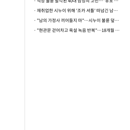
· 직장 불륜 발각된 40대 남성의 고민…"유포 동료 명예훼손·협박죄 고소 가능할까"
· 재취업한 시누이 위해 '조카 셔틀' 떠넘긴 남편…아내 "난 못한다"
· "남의 가정사 끼어들지 마"…시누이 불륜 덮으려는 남편에 억울한 아내
· "현관문 걷어차고 욕설 녹음 반복"…18개월 아기 키우는 집 뒤흔든 '앞집의 비극'