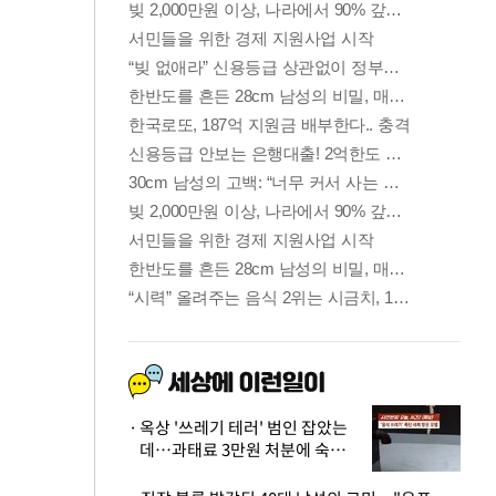
옥상 '쓰레기 테러' 범인 잡았는
데…과태료 3만원 처분에 숙박업
주 허탈