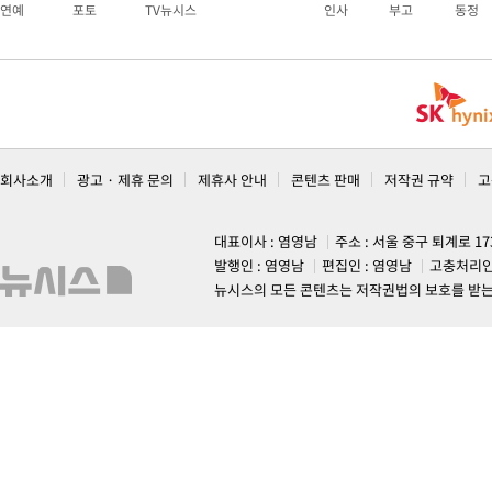
연예
포토
TV뉴시스
인사
부고
동정
회사소개
광고 · 제휴 문의
제휴사 안내
콘텐츠 판매
저작권 규약
고
대표이사 : 염영남
주소 : 서울 중구 퇴계로 1
발행인 : 염영남
편집인 : 염영남
고충처리인
뉴시스의 모든 콘텐츠는 저작권법의 보호를 받는 바, 무