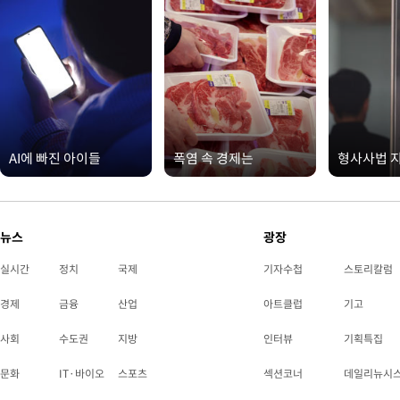
AI에 빠진 아이들
폭염 속 경제는
형사사법 
뉴스
광장
실시간
정치
국제
기자수첩
스토리칼럼
경제
금융
산업
아트클럽
기고
사회
수도권
지방
인터뷰
기획특집
문화
IT·바이오
스포츠
섹션코너
데일리뉴시