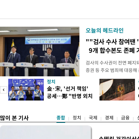
오늘의 헤드라인
""검사 수사 참여땐 
9개 합수본도 존폐 
검사의 수사권이 전면 폐지
증권 등 주요 범죄에 대응해
새로운 쟁점으로 떠올랐다. 
정치
여 근거가 사라지면서 현행
피
金·宋, '선거 책임'
이다. 9일 법조계에 따르면
공세…鄭 "반명 외치
사의 수사권이 박탈되면서, 
며 분열"
은 법적
많이 본 기사
종합
정치
국제
경제
금융
손떨림 건강이상