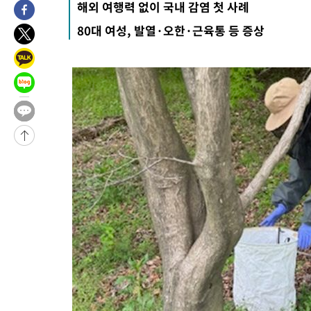
해외 여행력 없이 국내 감염 첫 사례
언론 누출”
-3704초 전 >
‘축구의 신’ 아르헨티나 축구 선수 메시의 부친 지병 별세
80대 여성, 발열·오한·근육통 등 증상
-3679초 전 >
“美 이란전 무기 소진…북한과 분쟁시 주한 미군 취약해질 수 있