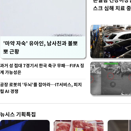
스크 심해 치료 중
'마약 자숙' 유아인, 남사친과 볼뽀
뽀 근황
과거 성 접대 7경기서 한국 축구 무패…FIFA 징
계 가능성은
공장 로봇의 '두뇌'를 잡아라…IT서비스, 피지
컬 AI 경쟁
뉴시스 기획특집