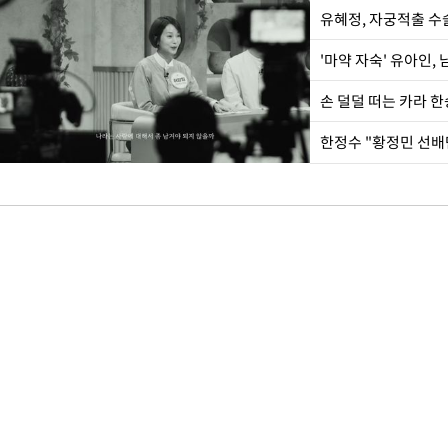
유혜정, 자궁적출 수
'마약 자숙' 유아인,
손 덜덜 떠는 카라 