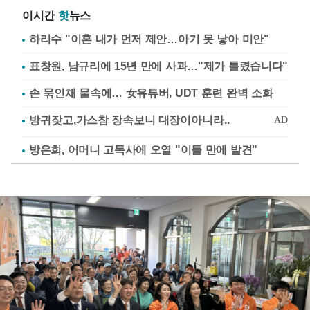
이시간
핫
뉴스
하리수 "이혼 내가 먼저 제안…아기 못 낳아 미안"
표창원, 남규리에 15년 만에 사과…"제가 틀렸습니다"
손 묶인채 물속에… 女유튜버, UDT 훈련 완벽 소화
방은희, 어머니 고독사에 오열 "이틀 만에 발견"