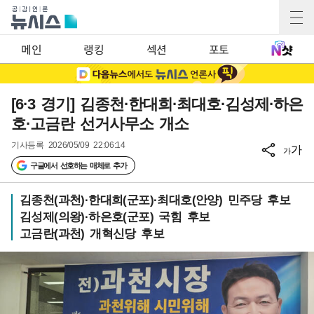
메인
랭킹
섹션
포토
[6·3 경기] 김종천·한대희·최대호·김성제·하은
호·고금란 선거사무소 개소
기사등록
2026/05/09 22:06:14
가
가
구글에서 선호하는 매체로 추가
김종천(과천)·한대희(군포)·최대호(안양) 민주당 후보
김성제(의왕)·하은호(군포) 국힘 후보
고금란(과천) 개혁신당 후보