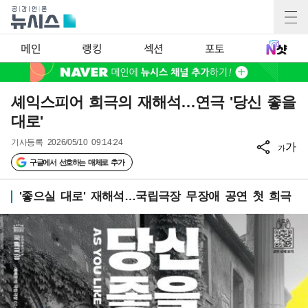
메인
랭킹
섹션
포토
셰익스피어 희극의 재해석…연극 '당신 좋을
대로'
기사등록
2026/05/10 09:14:24
가
가
구글에서 선호하는 매체로 추가
'좋으실 대로' 재해석…국립극장 무장애 공연 첫 희극