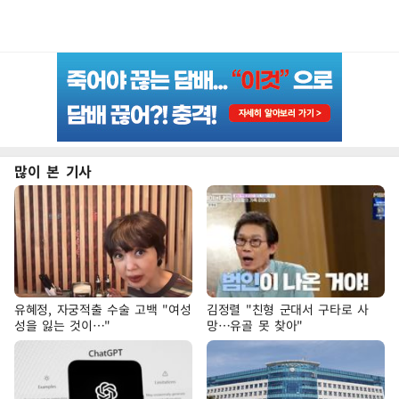
많이 본 기사
유혜정, 자궁적출 수술 고백 "여성
김정렬 "친형 군대서 구타로 사
성을 잃는 것이…"
망…유골 못 찾아"