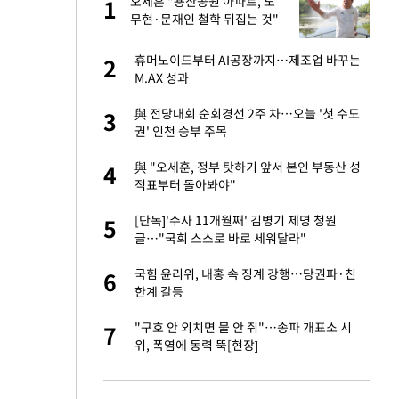
에
오세훈 "용산공원 아파트, 노
1
1
무현·문재인 철학 뒤집는 것"
네"…'폴드8 울트
휴머노이드부터 AI공장까지…제조업 바꾸는
2
2
M.AX 성과
S&P 0.6% 나스
與 전당대회 순회경선 2주 차…오늘 '첫 수도
3
3
권' 인천 승부 주목
 노무현·문재인 철
與 "오세훈, 정부 탓하기 앞서 본인 부동산 성
4
4
적표부터 돌아봐야"
승환·니퍼트가 콕
[단독]'수사 11개월째' 김병기 제명 청원
5
5
글…"국회 스스로 바로 세워달라"
차…가상자산 거래소
국힘 윤리위, 내홍 속 징계 강행…당권파·친
6
6
한계 갈등
0개 구단, 훈련·휴
"구호 안 외치면 물 안 줘"…송파 개표소 시
7
7
 안전 최우선"
위, 폭염에 동력 뚝[현장]