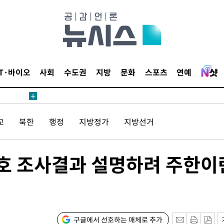
IT·바이오
사회
수도권
지방
문화
스포츠
연예
견
교
북한
행정
지방정가
지방선거
 계속[다음
삼겠다"
안겨드려 죄
무호 조사결과 설명하려 주한이
구글에서 선호하는 매체로 추가
견