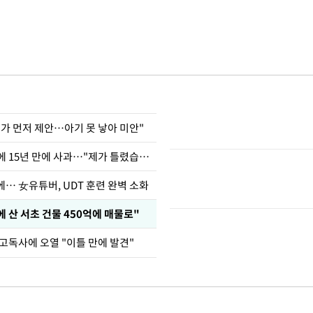
내가 먼저 제안…아기 못 낳아 미안"
표창원, 남규리에 15년 만에 사과…"제가 틀렸습니다"
… 女유튜버, UDT 훈련 완벽 소화
에 산 서초 건물 450억에 매물로"
고독사에 오열 "이틀 만에 발견"