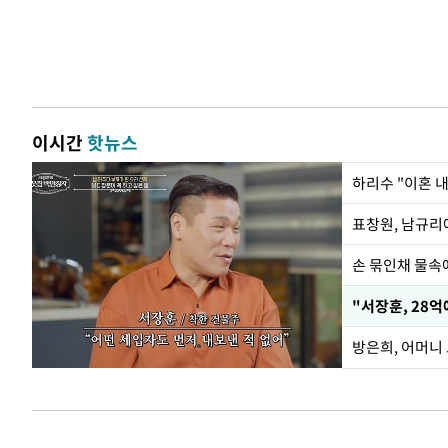
이시간
핫뉴스
하리수 "이혼 
손 묶인채 물속에
"서장훈, 28억
방은희, 어머니 