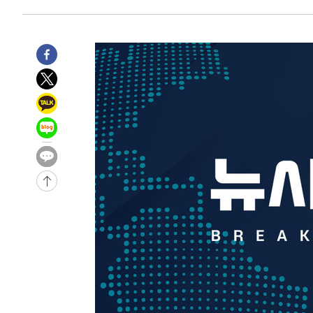
-20861초 전 >
남자 농구, 나고야 아시안게임서 '홈팀' 일본과 한일전
-20237초 전 >
여수 오동도 해상서 모터보트 전복…1명 사망·1명 실종
-16464초 전 >
극한폭염 한풀 꺾이지만…'낮 최고 35도' 무더위, 열대야
주 날씨]
-13482초 전 >
축구협회 "압수수색·성접대 논란 사과…쇄신의 기회로 
-11999초 전 >
[속보]'압수수색·성접대 논란' 축구협회 "실망과 걱정 
송"
-620초 전 >
'최고 37도' 폭염 지속…강원동해안 최대 150㎜ 비
1시간 전 >
[속보]뉴욕증시 상승 마감…S&P 0.6% 나스닥 1.3%↑