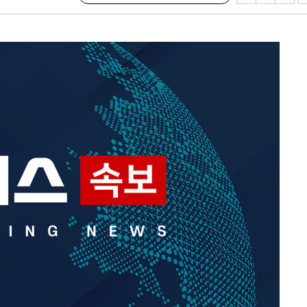
 계속[다음
삼겠다"
안겨드려 죄