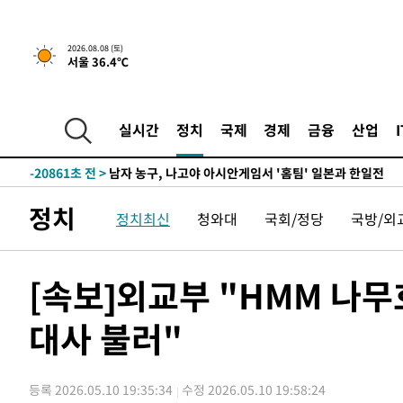
2026.08.08 (토)
서울 36.4℃
1시간 전 >
[속보]뉴욕증시 상승 마감…S&P 0.6% 나스닥 1.3%↑
-29510초 전 >
강릉에 시간당 81.4㎜ 물폭탄…도로 잠기고 담벼락 붕괴
-25617초 전 >
백운산서 80년근 천종산삼 9뿌리 발견…감정가 1.3억원
실시간
정치
국제
경제
금융
산업
-23327초 전 >
선재도서 해루질 나섰다 실종 60대, 닷새 만에 숨진 채 발
-20861초 전 >
남자 농구, 나고야 아시안게임서 '홈팀' 일본과 한일전
-20237초 전 >
여수 오동도 해상서 모터보트 전복…1명 사망·1명 실종
정치
정치최신
청와대
국회/정당
국방/외
-16464초 전 >
극한폭염 한풀 꺾이지만…'낮 최고 35도' 무더위, 열대야
주 날씨]
-13482초 전 >
축구협회 "압수수색·성접대 논란 사과…쇄신의 기회로 
-11999초 전 >
[속보]'압수수색·성접대 논란' 축구협회 "실망과 걱정 
[속보]외교부 "HMM 나
송"
-620초 전 >
'최고 37도' 폭염 지속…강원동해안 최대 150㎜ 비
대사 불러"
1시간 전 >
[속보]뉴욕증시 상승 마감…S&P 0.6% 나스닥 1.3%↑
-29510초 전 >
강릉에 시간당 81.4㎜ 물폭탄…도로 잠기고 담벼락 붕괴
-25617초 전 >
백운산서 80년근 천종산삼 9뿌리 발견…감정가 1.3억원
등록 2026.05.10 19:35:34
수정 2026.05.10 19:58:24
-23327초 전 >
선재도서 해루질 나섰다 실종 60대, 닷새 만에 숨진 채 발