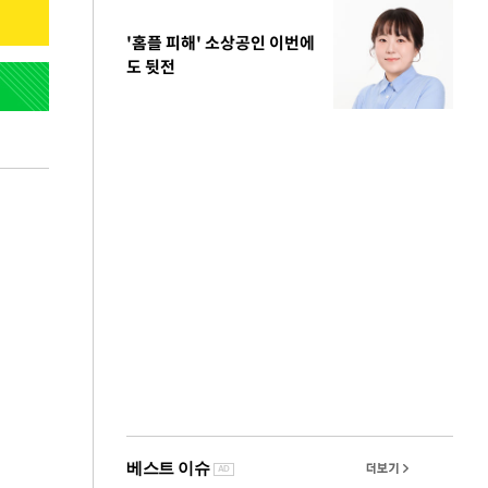
'홈플 피해' 소상공인 이번에
도 뒷전