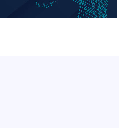
표창원, 남규리에 15년 만
1
사과…"제가 틀렸습니다"
"창 3개 띄워도 답답함 없
2
라', 일주일 써보니
[속보]뉴욕증시 상승 마감…
3
닥 1.3%↑
오세훈 "용산공원 아파트,
4
학 뒤집는 것"
김도영·곽빈·안현민…오
5
집은 차기 메이저리거
美, 이란 자금 옥죄기 박
6
·환전소 제재
'폭염 휴식기' 프로야구 1
7
식 병행…"야외 훈련 해도