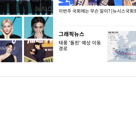
폭력 피해자에 위로·사과…"국가
이번주 국회에는 무슨 일이? [뉴시스국회토
"
그래픽뉴스
태풍 '돌핀' 예상 이동
경로