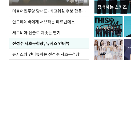
컴백하는 스키즈
이 대통령, 국가
더불어민주당 당대표·최고위원 후보 합동연설회
가 책임지고 치유
안드레예바에게 서브하는 페르난데스
세르비아 산불로 치솟는 연기
전성수 서초구청장, 뉴시스 인터뷰
뉴시스와 인터뷰하는 전성수 서초구청장