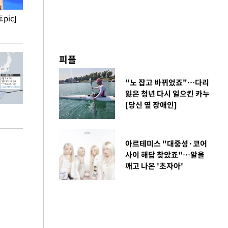
pic]
청와대 일주일
사진으로 보는 
피플
"노 잡고 바뀌었죠"…다리
잃은 청년 다시 일으킨 카누
[당신 옆 장애인]
아르테미스 "대중성·코어
사이 해답 찾았죠"…알을
깨고 나온 '초자아'