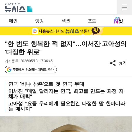
메인
랭킹
섹션
포토
"한 번도 행복한 적 없지"…이서진·고아성의
'다정한 위로'
기사등록
2026/05/13 17:36:45
가
가
구글에서 선호하는 매체로 추가
연극 '바냐 삼촌'으로 첫 연극 무대
이서진 "매일 달라지는 연극, 최고를 만드는 과정 자
체가 매력"
고아성 "요즘 우리에게 필요한건 다정한 말 한마디라
는 메시지"