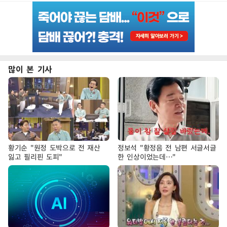
많이 본 기사
황기순 "원정 도박으로 전 재산
정보석 "황정음 전 남편 서글서글
잃고 필리핀 도피"
한 인상이었는데…"