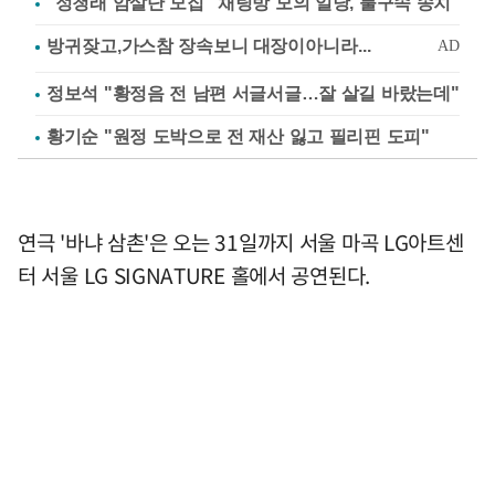
"정청래 암살단 모집" 채팅방 모의 일당, 불구속 송치
정보석 "황정음 전 남편 서글서글…잘 살길 바랐는데"
황기순 "원정 도박으로 전 재산 잃고 필리핀 도피"
연극 '바냐 삼촌'은 오는 31일까지 서울 마곡 LG아트센
터 서울 LG SIGNATURE 홀에서 공연된다.