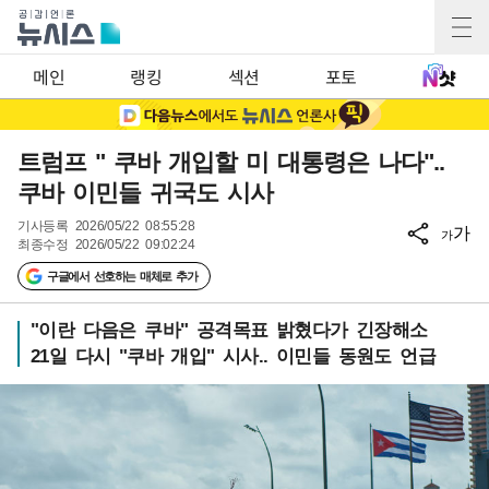
메인
랭킹
섹션
포토
트럼프 " 쿠바 개입할 미 대통령은 나다"..
쿠바 이민들 귀국도 시사
기사등록
2026/05/22 08:55:28
가
가
최종수정
2026/05/22 09:02:24
구글에서 선호하는 매체로 추가
"이란 다음은 쿠바" 공격목표 밝혔다가 긴장해소
21일 다시 "쿠바 개입" 시사.. 이민들 동원도 언급