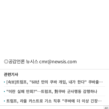
◎공감언론 뉴시스
cmr@newsis.com
관련기사
[속보]트럼프, "60년 만의 쿠바 개입, 내가 한다" 쿠바출신 미 이민들 동원 시사
"이란 실패 만회?"…트럼프, 對쿠바 군사행동 감행하나
트럼프, 라울 카스트로 기소 직후 "쿠바에 더 이상 긴장확대 없을 것"