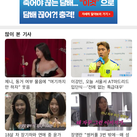
많이 본 기사
제니, 동거 여부 물음에 "여기까지
이강인, 오늘 서울서 AT마드리드
만 하자" 웃음
입단식…'전례 없는 특급대우'
18살 차 장기하와 연애 중 윤가
장영란 "쌍커풀 3번 밖에…왜 성