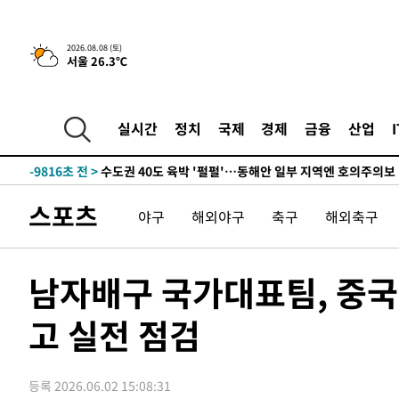
한민수·김용 순
-18239초 전 >
[속보]김민석, 與 전대 당원투표 누적 득표율 45.42%로 
청래 44.56%
-17521초 전 >
[속보]與 대표 경선 제주·인천 당원투표…金 47.75%·
2026.08.08 (토)
서울 26.3℃
42.08%·宋 10.17%
-17055초 전 >
이강인 "아틀레티코 이적 기뻐…등번호 7번 의미보단 팀 
것"
-16990초 전 >
[속보]與 당대표 경선, 제주·인천 권리당원 투표 김민석 
-10764초 전 >
낮 최고 35도 '무더위'…동해안 시간당 30㎜ '강한 비'[
실시간
정치
국제
경제
금융
산업
-10034초 전 >
[속보]이강인 "감독님이 원하는 마음 느꼈고, 많은 트로피
틀레티코 이적"
-9816초 전 >
수도권 40도 육박 '펄펄'…동해안 일부 지역엔 호의주의보
-8785초 전 >
온열질환 사망자 3명 늘어…누적 환자 3000명 돌파
스포츠
야구
해외야구
축구
해외축구
-2730초 전 >
강릉에 시간당 81.4㎜ 물폭탄…도로 잠기고 담벼락 붕괴
19분 전 >
백운산서 80년근 천종산삼 9뿌리 발견…감정가 1.3억원
57분 전 >
선재도서 해루질 나섰다 실종 60대, 닷새 만에 숨진 채 발견
남자배구 국가대표팀, 중국
1시간 전 >
남자 농구, 나고야 아시안게임서 '홈팀' 일본과 한일전
고 실전 점검
1시간 전 >
여수 오동도 해상서 모터보트 전복…1명 사망·1명 실종
2시간 전 >
극한폭염 한풀 꺾이지만…'낮 최고 35도' 무더위, 열대야 계
날씨]
3시간 전 >
축구협회 "압수수색·성접대 논란 사과…쇄신의 기회로 삼겠
등록 2026.06.02 15:08:31
4시간 전 >
[속보]'압수수색·성접대 논란' 축구협회 "실망과 걱정 안겨드