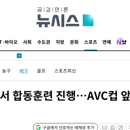
1위… 정
鄭
위해 뛸
승리
내일날씨]
IT·바이오
사회
수도권
지방
문화
스포츠
연예
 원해 아
농구
배구
골프
스포츠최신
서 합동훈련 진행…AVC컵 
속[다음주
다"
구글에서 선호하는 매체로 추가
려 죄송"