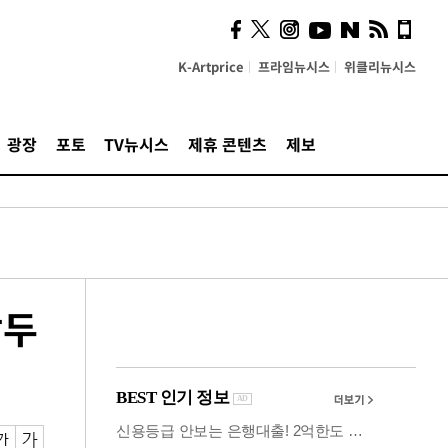
사이 해답 찾았죠"…알을
깨고 나온 '초자아'
K-Artprice
프라임뉴시스
위클리뉴시스
광장
포토
TV뉴시스
제휴 콘텐츠
제보
앞두