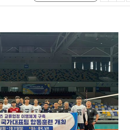
·서미화·
1위… 정
鄭
위해 뛸
승리
내일날씨]
 원해 아