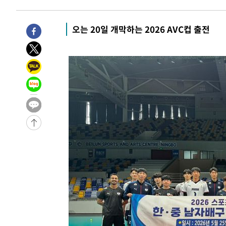
7시간 전 >
'최고 37도' 폭염 지속…강원동해안 최대 150㎜ 비
9시간 전 >
[속보]뉴욕증시 상승 마감…S&P 0.6% 나스닥 1.3%↑
오는 20일 개막하는 2026 AVC컵 출전
-27259초 전 >
이란 "호르무즈 재개방 합의 근접…美 배상 선행돼야"
-18306초 전 >
[속보]與최고위원 제주·인천 순회경선…박선원·최민희
한민수·김용 순
-18259초 전 >
[속보]김민석, 與 전대 당원투표 누적 득표율 45.42%로 
청래 44.56%
-17541초 전 >
[속보]與 대표 경선 제주·인천 당원투표…金 47.75%·
42.08%·宋 10.17%
-17075초 전 >
이강인 "아틀레티코 이적 기뻐…등번호 7번 의미보단 팀 
것"
-17010초 전 >
[속보]與 당대표 경선, 제주·인천 권리당원 투표 김민석 
-10784초 전 >
낮 최고 35도 '무더위'…동해안 시간당 30㎜ '강한 비'[
-10054초 전 >
[속보]이강인 "감독님이 원하는 마음 느꼈고, 많은 트로피
틀레티코 이적"
-9836초 전 >
수도권 40도 육박 '펄펄'…동해안 일부 지역엔 호의주의보
-8805초 전 >
온열질환 사망자 3명 늘어…누적 환자 3000명 돌파
-2750초 전 >
강릉에 시간당 81.4㎜ 물폭탄…도로 잠기고 담벼락 붕괴
19분 전 >
백운산서 80년근 천종산삼 9뿌리 발견…감정가 1.3억원
57분 전 >
선재도서 해루질 나섰다 실종 60대, 닷새 만에 숨진 채 발견
1시간 전 >
남자 농구, 나고야 아시안게임서 '홈팀' 일본과 한일전