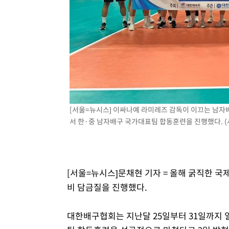
1시간 전 >
여수 오동도 해상서 모터보트 전복…1명 사망·1명 실종
2시간 전 >
극한폭염 한풀 꺾이지만…'낮 최고 35도' 무더위, 열대야 계
날씨]
3시간 전 >
축구협회 "압수수색·성접대 논란 사과…쇄신의 기회로 삼겠
4시간 전 >
[속보]'압수수색·성접대 논란' 축구협회 "실망과 걱정 안겨드
7시간 전 >
'최고 37도' 폭염 지속…강원동해안 최대 150㎜ 비
9시간 전 >
[속보]뉴욕증시 상승 마감…S&P 0.6% 나스닥 1.3%↑
[서울=뉴시스] 이싸나예 라미레즈 감독이 이끄는 남자
서 한·중 남자배구 국가대표팀 합동훈련을 진행했다. (사진
[서울=뉴시스]문채현 기자 = 올해 굵직한 
비 담금질을 진행했다.
대한배구협회는 지난달 25일부터 31일까지 