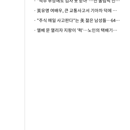
· "척추 부상에도 검사 못 받아"…전 올림픽 선수, 美봅슬레이협회 상대 소송
· 英유명 여배우, 큰 교통사고서 기아차 덕에 살았다
· "주식 매일 사고판다"는 美 젊은 남성들…64%가 "나는 인생의 패배자“
· 엘베 문 열리자 지팡이 '퍽'…노인의 택배기사 폭행 이유