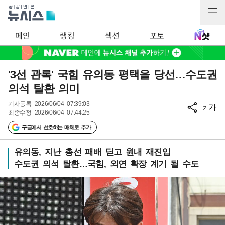
메인
랭킹
섹션
포토
'3선 관록' 국힘 유의동 평택을 당선…수도권
의석 탈환 의미
기사등록
2026/06/04 07:39:03
가
가
최종수정
2026/06/04 07:44:25
구글에서 선호하는 매체로 추가
유의동, 지난 총선 패배 딛고 원내 재진입
수도권 의석 탈환…국힘, 외연 확장 계기 될 수도