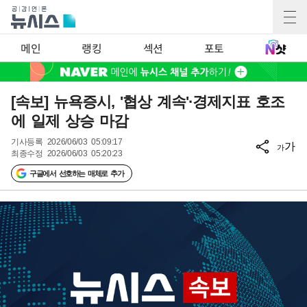
메인
랭킹
섹션
포토
[속보] 뉴욕증시, '협상 계속'·경제지표 호조
에 일제 상승 마감
기사등록
2026/06/03 05:09:17
가
가
최종수정
2026/06/03 05:20:23
구글에서 선호하는 매체로 추가