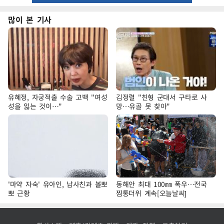
많이 본 기사
유혜정, 자궁적출 수술 고백 "여성
김정렬 "친형 군대서 구타로 사
성을 잃는 것이…"
망…유골 못 찾아"
'마약 자숙' 유아인, 남사친과 볼뽀
동해안 최대 100㎜ 폭우…전국
뽀 근황
찜통더위 계속[오늘날씨]