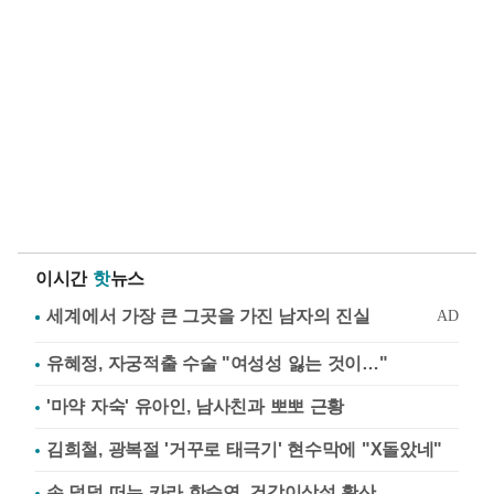
이시간
핫
뉴스
유혜정, 자궁적출 수술 "여성성 잃는 것이…"
'마약 자숙' 유아인, 남사친과 뽀뽀 근황
김희철, 광복절 '거꾸로 태극기' 현수막에 "X돌았네"
손 덜덜 떠는 카라 한승연, 건강이상설 확산