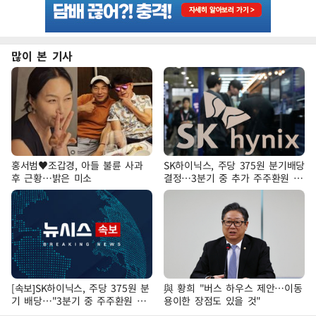
많이 본 기사
홍서범♥조갑경, 아들 불륜 사과
SK하이닉스, 주당 375원 분기배당
후 근황…밝은 미소
결정…3분기 중 추가 주주환원 발
표
[속보]SK하이닉스, 주당 375원 분
與 황희 "버스 하우스 제안…이동
기 배당…"3분기 중 주주환원 방
용이한 장점도 있을 것"
안 확정"