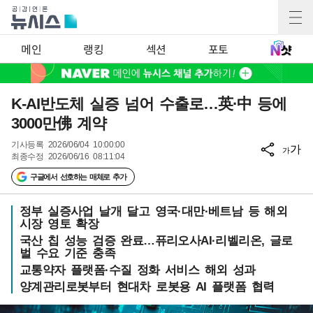
메인
랭킹
섹션
포토
K-AI반도체 실증 넘어 수출로…英·中 등에
3000만佛 계약
기사등록
2026/06/04 10:00:00
가
가
최종수정
2026/06/16 08:11:04
구글에서 선호하는 매체로 추가
정부 실증사업 날개 달고 영국·대만·베트남 등 해외
시장 영토 확장
국산 칩 성능 검증 완료…퓨리오사AI·리벨리온, 글로
벌 수요 기준 충족
교통약자 플랫폼·수질 정화 서비스 해외 성과
양계관리로봇부터 현대차 로봇용 AI 플랫폼 협력