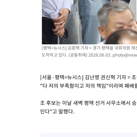
씨]
1시간 전 >
축구협회 "압수수색·성접대 논란 사과…쇄신의 기회로 삼겠
1시간 전 >
[속보]'압수수색·성접대 논란' 축구협회 "실망과 걱정 안겨드
5시간 전 >
'최고 37도' 폭염 지속…강원동해안 최대 150㎜ 비
6시간 전 >
[속보]뉴욕증시 상승 마감…S&P 0.6% 나스닥 1.3%↑
[평택=뉴시스] 김종택 기자 = 경기 평택을 국회의원 
도착하고 있다. (공동취재) 2026.06.03.
photo@new
[서울·평택=뉴시스] 김난영 권신혁 기자 = 
"다 저의 부족함이고 저의 책임"이라며 패배
조 후보는 이날 새벽 평택 선거 사무소에서 승
인다"고 말했다.