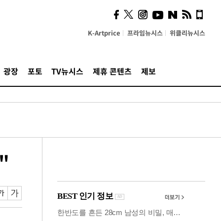
사이 해답 찾았죠"…알을
깨고 나온 '초자아'
K-Artprice
프라임뉴시스
위클리뉴시스
광장
포토
TV뉴시스
제휴 콘텐츠
제보
"