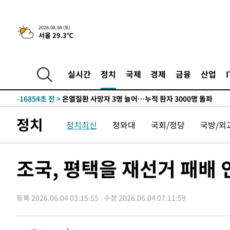
청래 44.56%
-25590초 전 >
[속보]與 대표 경선 제주·인천 당원투표…金 47.75%·
42.08%·宋 10.17%
-25124초 전 >
이강인 "아틀레티코 이적 기뻐…등번호 7번 의미보단 팀 
2026.08.08 (토)
서울 29.3℃
것"
-25059초 전 >
[속보]與 당대표 경선, 제주·인천 권리당원 투표 김민석 
-18833초 전 >
낮 최고 35도 '무더위'…동해안 시간당 30㎜ '강한 비'[
-18103초 전 >
[속보]이강인 "감독님이 원하는 마음 느꼈고, 많은 트로피
실시간
정치
국제
경제
금융
산업
틀레티코 이적"
-17885초 전 >
수도권 40도 육박 '펄펄'…동해안 일부 지역엔 호의주의
-16854초 전 >
온열질환 사망자 3명 늘어…누적 환자 3000명 돌파
-10799초 전 >
강릉에 시간당 81.4㎜ 물폭탄…도로 잠기고 담벼락 붕괴
정치
정치최신
청와대
국회/정당
국방/외
-6906초 전 >
백운산서 80년근 천종산삼 9뿌리 발견…감정가 1.3억원
-4616초 전 >
선재도서 해루질 나섰다 실종 60대, 닷새 만에 숨진 채 발견
-2150초 전 >
남자 농구, 나고야 아시안게임서 '홈팀' 일본과 한일전
조국, 평택을 재선거 패배
-1526초 전 >
여수 오동도 해상서 모터보트 전복…1명 사망·1명 실종
37분 전 >
극한폭염 한풀 꺾이지만…'낮 최고 35도' 무더위, 열대야 계속
씨]
등록 2026.06.04 03:15:55
수정 2026.06.04 07:11:59
1시간 전 >
축구협회 "압수수색·성접대 논란 사과…쇄신의 기회로 삼겠
1시간 전 >
[속보]'압수수색·성접대 논란' 축구협회 "실망과 걱정 안겨드
5시간 전 >
'최고 37도' 폭염 지속…강원동해안 최대 150㎜ 비