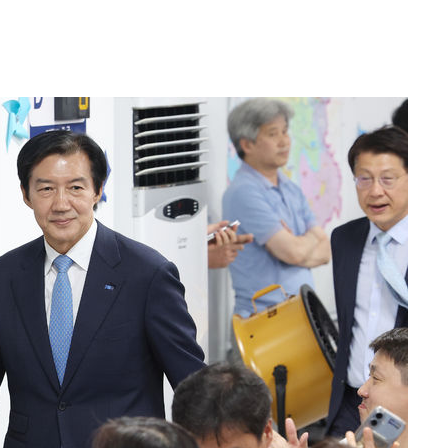
·서미화·
1위… 정
鄭
위해 뛸
승리
내일날씨]
 원해 아
보
[다음주 날