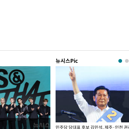
뉴시스Pic
슨 일이? [뉴시스국회토pic]
민주당 당대표 후보 김민석, 제주·인천 