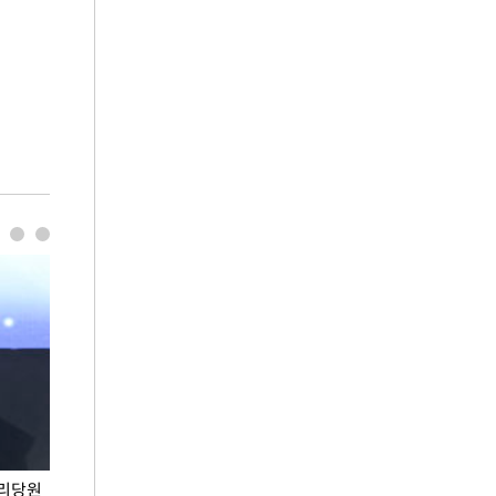
권리당원
무더위 잊는 도심형 여름 축제 '2026 서울 바캉스
용산어린이정원 앞