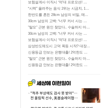
"척추 부상에도 검사 못 받아"…
전 올림픽 선수, 美봅슬레이협회
상대 소송