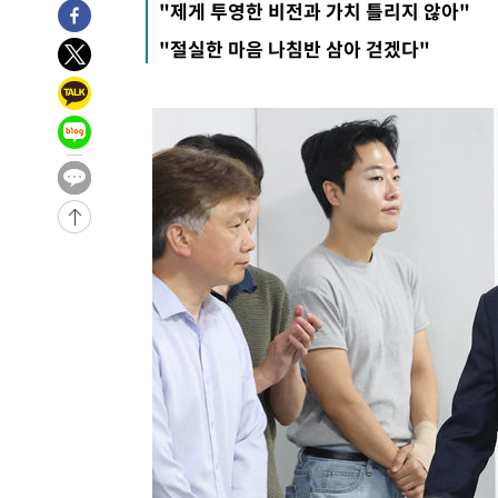
"제게 투영한 비전과 가치 틀리지 않아"
6시간 전 >
[속보]뉴욕증시 상승 마감…S&P 0.6% 나스닥 1.3%↑
"절실한 마음 나침반 삼아 걷겠다"
-26375초 전 >
[속보]與최고위원 제주·인천 순회경선…박선원·최민희
한민수·김용 순
-26328초 전 >
[속보]김민석, 與 전대 당원투표 누적 득표율 45.42%로 
청래 44.56%
-25610초 전 >
[속보]與 대표 경선 제주·인천 당원투표…金 47.75%·
42.08%·宋 10.17%
-25144초 전 >
이강인 "아틀레티코 이적 기뻐…등번호 7번 의미보단 팀 
것"
-25079초 전 >
[속보]與 당대표 경선, 제주·인천 권리당원 투표 김민석 
-18853초 전 >
낮 최고 35도 '무더위'…동해안 시간당 30㎜ '강한 비'[
-18123초 전 >
[속보]이강인 "감독님이 원하는 마음 느꼈고, 많은 트로피
틀레티코 이적"
-17905초 전 >
수도권 40도 육박 '펄펄'…동해안 일부 지역엔 호의주의
-16874초 전 >
온열질환 사망자 3명 늘어…누적 환자 3000명 돌파
-10819초 전 >
강릉에 시간당 81.4㎜ 물폭탄…도로 잠기고 담벼락 붕괴
-6926초 전 >
백운산서 80년근 천종산삼 9뿌리 발견…감정가 1.3억원
-4636초 전 >
선재도서 해루질 나섰다 실종 60대, 닷새 만에 숨진 채 발견
-2170초 전 >
남자 농구, 나고야 아시안게임서 '홈팀' 일본과 한일전
-1546초 전 >
여수 오동도 해상서 모터보트 전복…1명 사망·1명 실종
37분 전 >
극한폭염 한풀 꺾이지만…'낮 최고 35도' 무더위, 열대야 계속