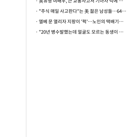
· 英유명 여배우, 큰 교통사고서 기아차 덕에 살았다
· "주식 매일 사고판다"는 美 젊은 남성들…64%가 "나는 인생의 패배자“
· 엘베 문 열리자 지팡이 '퍽'…노인의 택배기사 폭행 이유
· "20년 병수발했는데 얼굴도 모르는 동생이 유산 절반을"…배다른 형제 상속권 있을까