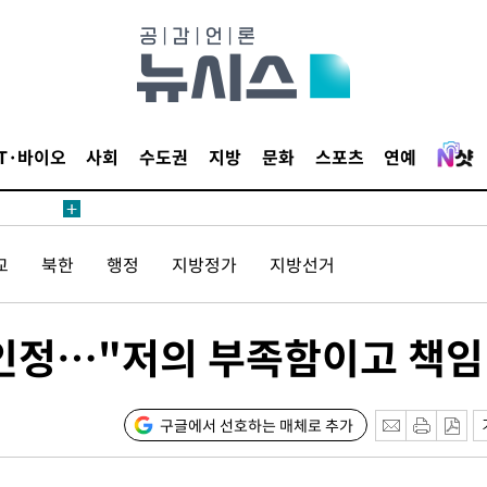
鄭
위해 뛸
승리
내일날씨]
 원해 아
IT·바이오
사회
수도권
지방
문화
스포츠
연예
보
교
북한
행정
지방정가
지방선거
 인정…"저의 부족함이고 책임
[다음주 날
다"
구글에서 선호하는 매체로 추가
려 죄송"