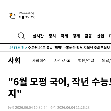
한민수·김용 순
-13040초 전 >
[속보]김민석, 與 전대 당원투표 누적 득표율 45.42%로 
청래 44.56%
-12322초 전 >
[속보]與 대표 경선 제주·인천 당원투표…金 47.75%·
2026.08.09 (일)
서울 25.7℃
42.08%·宋 10.17%
-11856초 전 >
이강인 "아틀레티코 이적 기뻐…등번호 7번 의미보단 팀 
것"
-11791초 전 >
[속보]與 당대표 경선, 제주·인천 권리당원 투표 김민석 
-5565초 전 >
낮 최고 35도 '무더위'…동해안 시간당 30㎜ '강한 비'[내
실시간
정치
국제
경제
금융
산업
-4835초 전 >
[속보]이강인 "감독님이 원하는 마음 느꼈고, 많은 트로피 
레티코 이적"
-4617초 전 >
수도권 40도 육박 '펄펄'…동해안 일부 지역엔 호의주의보
-3586초 전 >
온열질환 사망자 3명 늘어…누적 환자 3000명 돌파
사회
사회최신
사건/사고
법원/검찰
의료
41분 전 >
강릉에 시간당 81.4㎜ 물폭탄…도로 잠기고 담벼락 붕괴
1시간 전 >
백운산서 80년근 천종산삼 9뿌리 발견…감정가 1.3억원
2시간 전 >
선재도서 해루질 나섰다 실종 60대, 닷새 만에 숨진 채 발견
"6월 모평 국어, 작년 수
3시간 전 >
남자 농구, 나고야 아시안게임서 '홈팀' 일본과 한일전
지"
3시간 전 >
여수 오동도 해상서 모터보트 전복…1명 사망·1명 실종
4시간 전 >
극한폭염 한풀 꺾이지만…'낮 최고 35도' 무더위, 열대야 계
날씨]
5시간 전 >
축구협회 "압수수색·성접대 논란 사과…쇄신의 기회로 삼겠
등록 2026.06.04 10:32:54
수정 2026.06.04 11:26:23
5시간 전 >
[속보]'압수수색·성접대 논란' 축구협회 "실망과 걱정 안겨드