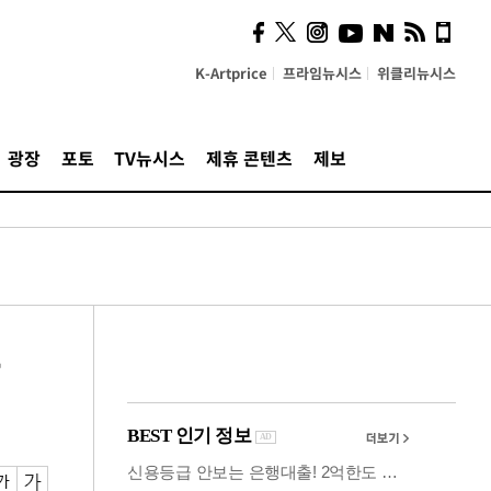
사이 해답 찾았죠"…알을
깨고 나온 '초자아'
K-Artprice
프라임뉴시스
위클리뉴시스
광장
포토
TV뉴시스
제휴 콘텐츠
제보
유