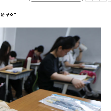
지문 구조"
·서미화·
1위… 정
鄭
위해 뛸
승리
일날씨]
원해 아틀