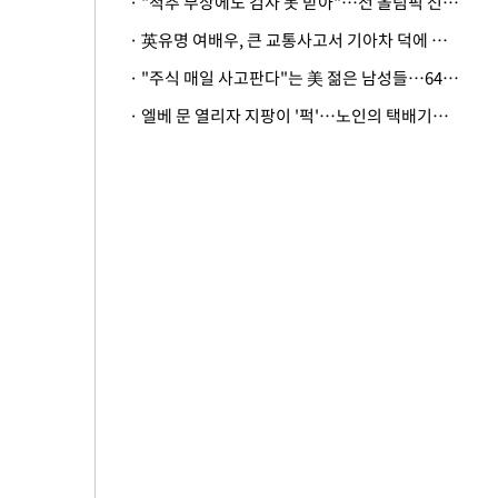
· "척추 부상에도 검사 못 받아"…전 올림픽 선수, 美봅슬레이협회 상대 소송
· 英유명 여배우, 큰 교통사고서 기아차 덕에 살았다
· "주식 매일 사고판다"는 美 젊은 남성들…64%가 "나는 인생의 패배자“
· 엘베 문 열리자 지팡이 '퍽'…노인의 택배기사 폭행 이유