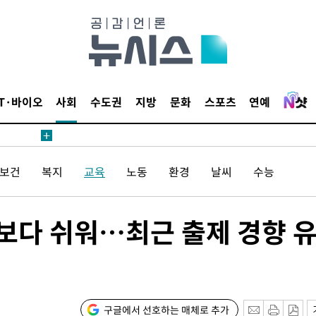
1위… 정
鄭
위해 뛸
승리
일날씨]
IT·바이오
사회
수도권
지방
문화
스포츠
연예
원해 아틀
/보건
복지
교육
노동
환경
날씨
수능
능보다 쉬워…최근 출제 경향 
속[다음주
다"
구글에서 선호하는 매체로 추가
려 죄송"