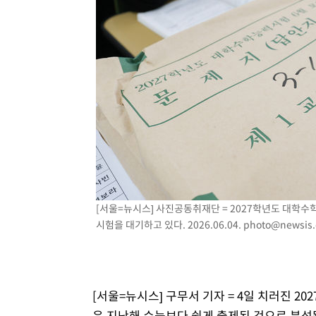
3시간 전 >
여수 오동도 해상서 모터보트 전복…1명 사망·1명 실종
4시간 전 >
극한폭염 한풀 꺾이지만…'낮 최고 35도' 무더위, 열대야 계
날씨]
5시간 전 >
축구협회 "압수수색·성접대 논란 사과…쇄신의 기회로 삼겠
5시간 전 >
[속보]'압수수색·성접대 논란' 축구협회 "실망과 걱정 안겨드
8시간 전 >
'최고 37도' 폭염 지속…강원동해안 최대 150㎜ 비
10시간 전 >
[속보]뉴욕증시 상승 마감…S&P 0.6% 나스닥 1.3%↑
[서울=뉴시스] 사진공동취재단 = 2027학년도 대학
시험을 대기하고 있다. 2026.06.04.
photo@newsis
[서울=뉴시스] 구무서 기자 = 4일 치러진 2
은 지난해 수능보다 쉽게 출제된 것으로 분석