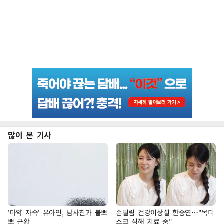
많이 본 기사
'마약 자숙' 유아인, 남사친과 볼뽀
손떨림 건강이상설 한승연…"목디
뽀 근황
스크 심해 치료 중"