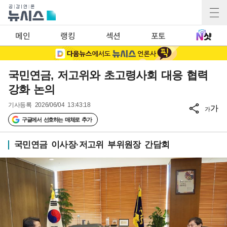
메인
랭킹
섹션
포토
국민연금, 저고위와 초고령사회 대응 협력
강화 논의
기사등록
2026/06/04 13:43:18
가
가
구글에서 선호하는 매체로 추가
국민연금 이사장·저고위 부위원장 간담회