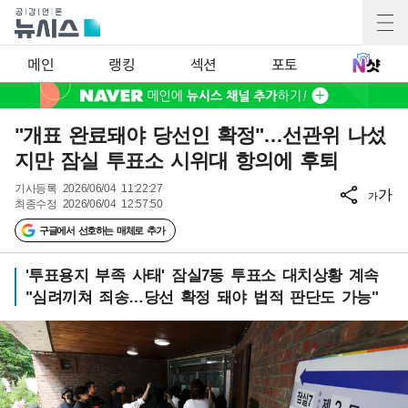
메인
랭킹
섹션
포토
"개표 완료돼야 당선인 확정"…선관위 나섰
지만 잠실 투표소 시위대 항의에 후퇴
기사등록
2026/06/04 11:22:27
가
가
최종수정
2026/06/04 12:57:50
구글에서 선호하는 매체로 추가
'투표용지 부족 사태' 잠실7동 투표소 대치상황 계속
"심려끼쳐 죄송…당선 확정 돼야 법적 판단도 가능"