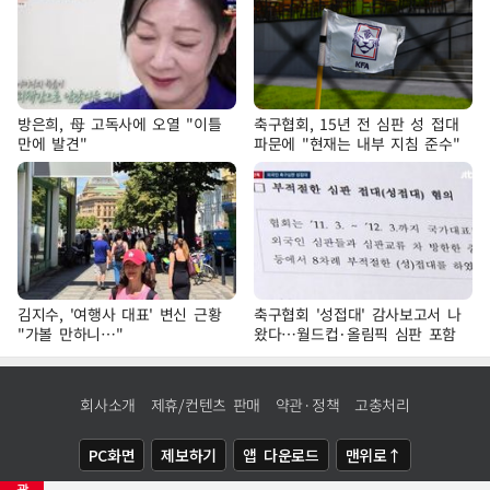
방은희, 母 고독사에 오열 "이틀
축구협회, 15년 전 심판 성 접대
만에 발견"
파문에 "현재는 내부 지침 준수"
김지수, '여행사 대표' 변신 근황
축구협회 '성접대' 감사보고서 나
"가볼 만하니…"
왔다…월드컵·올림픽 심판 포함
회사소개
제휴/컨텐츠 판매
약관·정책
고충처리
PC화면
제보하기
앱 다운로드
맨위로↑
광