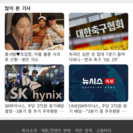
많이 본 기사
홍서범♥조갑경, 아들 불륜 사과
외국인 심판 성 접대 7경기 들여
후 근황…밝은 미소
다보니…한국 축구 '5승 2무'
SK하이닉스, 주당 375원 분기배당
[속보]SK하이닉스, 주당 375원 분
결정…3분기 중 추가 주주환원 발
기 배당…"3분기 중 주주환원 방
표
안 확정"
회사소개
제휴/컨텐츠 판매
약관·정책
고충처리