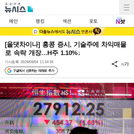
메인
랭킹
섹션
포토
[올댓차이나] 홍콩 증시, 기술주에 차익매물
로 속락 개장…H주 1.10%↓
기사등록
2026/06/04 11:34:36
가
가
구글에서 선호하는 매체로 추가