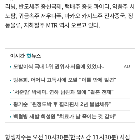
리닝, 반도체주 중신국제, 택배주 중퉁 콰이디, 약품주 시
노팜, 귀금속주 저우다푸, 마카오 카지노주 진사중국, 징
둥물류, 지하철주 MTR 역시 오르고 있다.
이시간
핫
뉴스
방은희, 어머니 고독사에 오열 "이틀 만에 발견"
'서준맘' 박세미, 연하 남친과 열애 "결혼 전제"
황기순 "원정도박 후 필리핀서 2년 불법체류"
백혈병 재발 최성원 "치료가 날 죽이는 것 같아"
항셍지수는 오전 10시30분(한국시간 11시30분) 시점