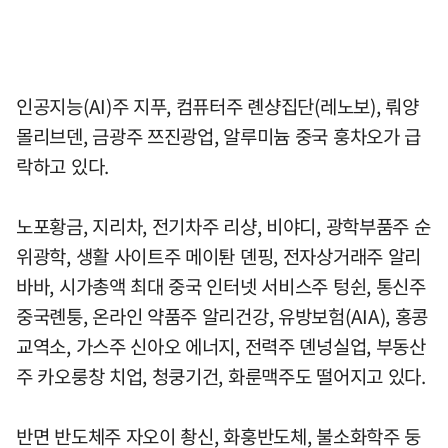
인공지능(AI)주 지푸, 컴퓨터주 롄샹집단(레노보), 뤄양
몰리브덴, 금광주 쯔진광업, 알루미늄 중국 훙차오가 급
락하고 있다.
노포황금, 지리차, 전기차주 리샹, 비야디, 광학부품주 순
위광학, 생활 사이트주 메이퇀 뎬핑, 전자상거래주 알리
바바, 시가총액 최대 중국 인터넷 서비스주 텅쉰, 통신주
중국롄퉁, 온라인 약품주 알리건강, 유방보험(AIA), 홍콩
교역소, 가스주 신아오 에너지, 전력주 뎬넝실업, 부동산
주 카오룽창 치업, 청쿵기건, 화룬맥주도 떨어지고 있다.
반면 반도체주 자오이 촹신, 화훙반도체, 불소화학주 둥