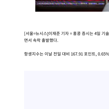
-4676초 전 >
[속보]종합특검, '계엄 수용공간 확보' 신용해 前교정본부장 기
-3549초 전 >
외신들도 주목한 韓축구 파문…"국민적 공분에 수사 재개"
-3520초 전 >
11시간 압수수색에 성접대 파문까지…'쑥대밭' 된 축구협회
-2542초 전 >
[속보]규제합리화위원회 부위원장에 김태유 서울대 공대 교수
태 후임
[서울=뉴시스]이재준 기자 = 홍콩 증시는 4일 
18분 전 >
[속보]국힘 윤리위, '돌려차기 발언' 진종오·서범수 징계 절차 개시
면서 속락 출발했다.
항셍지수는 이날 전일 대비 167.91 포인트, 0.65