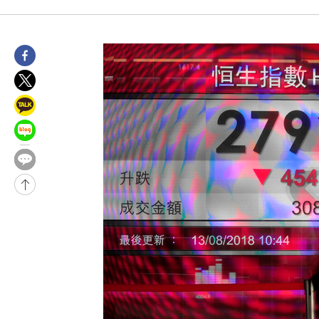
태 후임
18분 전 >
[속보]국힘 윤리위, '돌려차기 발언' 진종오·서범수 징계 절차 개시
-29753초 전 >
미 사업체 일자리, 7월에 2.3만개 순감하고 그 전 2개월 10.3
하향수정 (2보)
-29201초 전 >
[속보] 미 사업체, 일자리 7월에 2.3만 개 줄어…실업률은 4.1
↓
-25064초 전 >
[속보]이 대통령 "부동산 공급 기존 사고방식 매달리지 말고 
실천"
-24149초 전 >
이란, "오만과 '중앙 단일 루트' 합의…북쪽 인바운드·남쪽 아
운드는 임시"
-15717초 전 >
"낮 기온 소폭 하락"…수도권 폭염중대경보, 폭염경보로 하향
-15681초 전 >
[속보]이 대통령, '호우피해' 안동·의성 관할 4개 면 특별재난
선포
-15644초 전 >
[단독]중수청 지원 검사들, 정원 초과 시 낮은 계급 임용…희망
갈 수도
-13615초 전 >
낮 최고 37도 찜통더위…곳곳 소나기·강원 많은 비[내일날씨]
-11921초 전 >
SK하이닉스, 용인·청주 팹에 54조 투자…"AI 메모리 수요 선
응"
-8777초 전 >
여자배구 이재영·이다영 자매, 아제르바이잔 투란VC 입단
-8030초 전 >
외국인 심판 성 접대 7경기 들여다보니…한국 축구 '5승 2무'
-7764초 전 >
[속보]코스닥, 2.86포인트(0.36%) 내린 798.81마감
-7717초 전 >
[속보]코스피, 6200선 약보합…0.60% 내린 6258.77에 마쳐
-7697초 전 >
[속보]원·달러 환율, 7.7원 내린 1416.1원 마감
-7586초 전 >
[속보] 노원서 40.1도 관측…서울, 2018년 이후 첫 40도