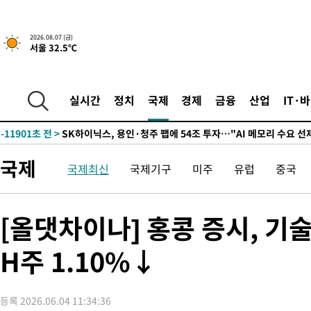
실천"
-24129초 전 >
이란, "오만과 '중앙 단일 루트' 합의…북쪽 인바운드·남쪽 아
운드는 임시"
-15697초 전 >
"낮 기온 소폭 하락"…수도권 폭염중대경보, 폭염경보로 하향
2026.08.07 (금)
서울 32.5℃
-15661초 전 >
[속보]이 대통령, '호우피해' 안동·의성 관할 4개 면 특별재난
선포
-15624초 전 >
[단독]중수청 지원 검사들, 정원 초과 시 낮은 계급 임용…희망
갈 수도
-13595초 전 >
낮 최고 37도 찜통더위…곳곳 소나기·강원 많은 비[내일날씨]
실시간
정치
국제
경제
금융
산업
IT·
-11901초 전 >
SK하이닉스, 용인·청주 팹에 54조 투자…"AI 메모리 수요 선
응"
-8757초 전 >
여자배구 이재영·이다영 자매, 아제르바이잔 투란VC 입단
-8010초 전 >
외국인 심판 성 접대 7경기 들여다보니…한국 축구 '5승 2무'
국제
국제최신
국제기구
미주
유럽
중국
-7744초 전 >
[속보]코스닥, 2.86포인트(0.36%) 내린 798.81마감
-7697초 전 >
[속보]코스피, 6200선 약보합…0.60% 내린 6258.77에 마쳐
-7677초 전 >
[속보]원·달러 환율, 7.7원 내린 1416.1원 마감
[올댓차이나] 홍콩 증시, 
-7566초 전 >
[속보] 노원서 40.1도 관측…서울, 2018년 이후 첫 40도
H주 1.10%↓
-4656초 전 >
[속보]종합특검, '계엄 수용공간 확보' 신용해 前교정본부장 기
-3529초 전 >
외신들도 주목한 韓축구 파문…"국민적 공분에 수사 재개"
-3500초 전 >
11시간 압수수색에 성접대 파문까지…'쑥대밭' 된 축구협회
등록 2026.06.04 11:34:36
-2522초 전 >
[속보]규제합리화위원회 부위원장에 김태유 서울대 공대 교수