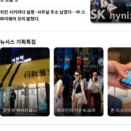
치킨 시키려다 실명·사무실 주소 남겼다…中 스
파이웨어 꼬리 밟혔다
뉴시스 기획특집
모두의 정신건강
외국인이 키운 K-소비
폰 리스시