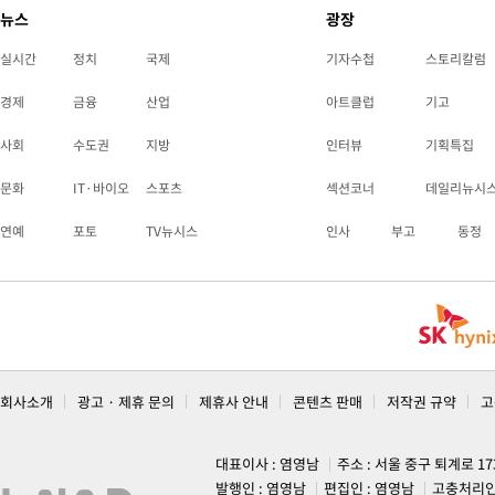
뉴스
광장
실시간
정치
국제
기자수첩
스토리칼럼
경제
금융
산업
아트클럽
기고
사회
수도권
지방
인터뷰
기획특집
문화
IT·바이오
스포츠
섹션코너
데일리뉴시
연예
포토
TV뉴시스
인사
부고
동정
회사소개
광고 · 제휴 문의
제휴사 안내
콘텐츠 판매
저작권 규약
고
대표이사 : 염영남
주소 : 서울 중구 퇴계로 1
발행인 : 염영남
편집인 : 염영남
고충처리인