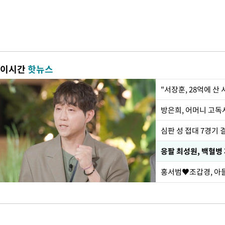
이시간
핫뉴스
"서장훈, 28억에 산
방은희, 어머니 고독사
심판 성 접대 7경기 
응팔 최성원, 백혈병
홍서범♥조갑경, 아들