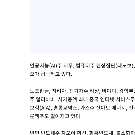
인공지능(AI)주 지푸, 컴퓨터주 롄샹집단(레노보)
오가 급락하고 있다.
노포황금, 지리차, 전기차주 리샹, 비야디, 광학
주 알리바바, 시가총액 최대 중국 인터넷 서비스주
보험(AIA), 홍콩교역소, 가스주 신아오 에너지, 
룬맥주도 떨어지고 있다.
반면 반도체주 자오이 촹신, 화훙반도체, 불소화