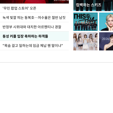
컴백하는 스키즈
지석천 뒤덮은 개구리
'무민 팝업 스토어' 오픈
녹색 빛깔 띄는 동복호…저수율은 절반 남짓
반정부 시위대와 대치한 아르헨티나 경찰
동성 커플 입장 축하하는 하객들
"목숨 걸고 일하는데 임금 체납 웬 말이냐"