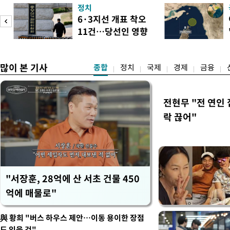
관계부처 장관들과 위원장으
정치
금융 지원 방향 및 방안과 함
6·3지선 개표 착오
지원 방안을 보고 받았다고
11건…당선인 영향
면 브리핑에서 밝혔다 회의에
도
없어
많이 본 기사
종합
정치
국제
경제
금융
전현무 "전 연인
락 끊어"
"서장훈, 28억에 산 서초 건물 450
억에 매물로"
與 황희 "버스 하우스 제안…이동 용이한 장점
도 있을 것"