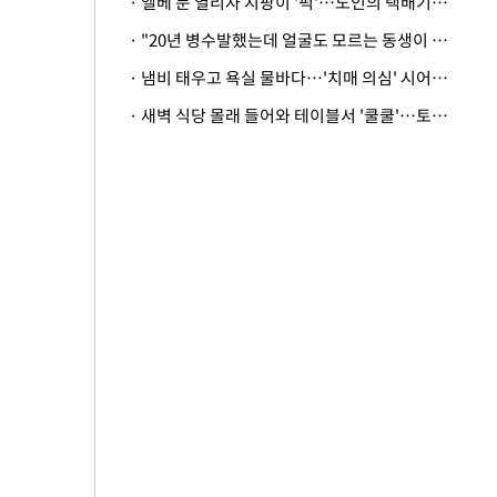
· 엘베 문 열리자 지팡이 '퍽'…노인의 택배기사 폭행 이유
· "20년 병수발했는데 얼굴도 모르는 동생이 유산 절반을"…배다른 형제 상속권 있을까
· 냄비 태우고 욕실 물바다…'치매 의심' 시어머니 검사 권유했다가 '날벼락'
· 새벽 식당 몰래 들어와 테이블서 '쿨쿨'…토사물 남기고 사라진 남성