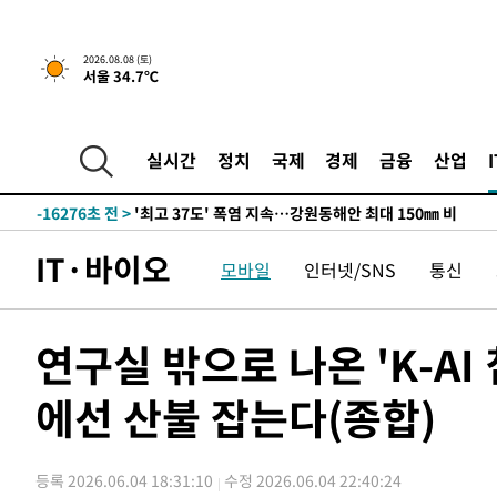
2026.08.08 (토)
-9422초 전 >
[속보]뉴욕증시 상승 마감…S&P 0.6% 나스닥 1.3%↑
서울 34.7℃
-32120초 전 >
극한폭염 한풀 꺾이지만…'낮 최고 35도' 무더위, 열대야
주 날씨]
-29138초 전 >
축구협회 "압수수색·성접대 논란 사과…쇄신의 기회로 
-27655초 전 >
[속보]'압수수색·성접대 논란' 축구협회 "실망과 걱정 
실시간
정치
국제
경제
금융
산업
송"
-16276초 전 >
'최고 37도' 폭염 지속…강원동해안 최대 150㎜ 비
-9402초 전 >
[속보]뉴욕증시 상승 마감…S&P 0.6% 나스닥 1.3%↑
-32140초 전 >
극한폭염 한풀 꺾이지만…'낮 최고 35도' 무더위, 열대야
IT·바이오
모바일
인터넷/SNS
통신
주 날씨]
-29158초 전 >
축구협회 "압수수색·성접대 논란 사과…쇄신의 기회로 
-27675초 전 >
[속보]'압수수색·성접대 논란' 축구협회 "실망과 걱정 
송"
-16296초 전 >
'최고 37도' 폭염 지속…강원동해안 최대 150㎜ 비
연구실 밖으로 나온 'K-A
-9422초 전 >
[속보]뉴욕증시 상승 마감…S&P 0.6% 나스닥 1.3%↑
에선 산불 잡는다(종합)
등록 2026.06.04 18:31:10
수정 2026.06.04 22:40:24