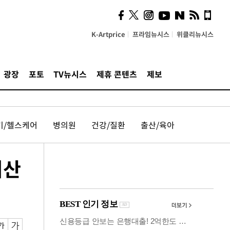
시, 스마트폰 액세서리에
NFC 더했다
K-Artprice
프라임뉴시스
위클리뉴시스
광장
포토
TV뉴시스
제휴 콘텐츠
제보
기/헬스케어
병의원
건강/질환
출산/육아
리산