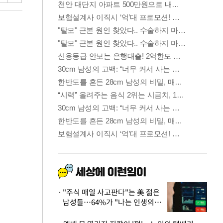
"주식 매일 사고판다"는 美 젊은
남성들…64%가 "나는 인생의
패배자“