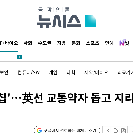
 계속[다음
삼겠다"
안겨드려 죄
IT·바이오
사회
수도권
지방
문화
스포츠
연예
 계속[다음
보안
컴퓨터/SW
게임
과학
제약/바이오
의료기
삼겠다"
안겨드려 죄
I 칩'…英선 교통약자 돕고 지
구글에서 선호하는 매체로 추가