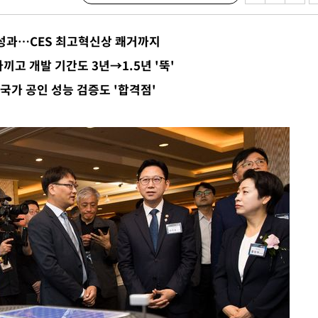
 성과…CES 최고혁신상 쾌거까지
끼고 개발 기간도 3년→1.5년 '뚝'
가 공인 성능 검증도 '합격점'