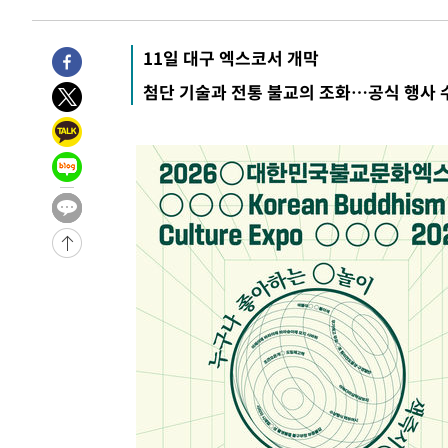
11시간 전 >
'최고 37도' 폭염 지속…강원동해안 최대 150㎜ 비
13시간 전 >
[속보]뉴욕증시 상승 마감…S&P 0.6% 나스닥 1.3%↑
11일 대구 엑스코서 개막
-10357초 전 >
이란 "호르무즈 재개방 합의 근접…美 배상 선행돼야"
첨단 기술과 전통 불교의 조화…공식 행사 
-1404초 전 >
[속보]與최고위원 제주·인천 순회경선…박선원·최민희·
민수·김용 순
-1357초 전 >
[속보]김민석, 與 전대 당원투표 누적 득표율 45.42%로 
래 44.56%
-639초 전 >
[속보]與 대표 경선 제주·인천 당원투표…金 47.75%·鄭 42
宋 10.17%
-173초 전 >
이강인 "아틀레티코 이적 기뻐…등번호 7번 의미보단 팀 위해
-108초 전 >
[속보]與 당대표 경선, 제주·인천 권리당원 투표 김민석 승
1시간 전 >
낮 최고 35도 '무더위'…동해안 시간당 30㎜ '강한 비'[내일
1시간 전 >
[속보]이강인 "감독님이 원하는 마음 느꼈고, 많은 트로피 원
티코 이적"
1시간 전 >
수도권 40도 육박 '펄펄'…동해안 일부 지역엔 호의주의보
2시간 전 >
온열질환 사망자 3명 늘어…누적 환자 3000명 돌파
3시간 전 >
강릉에 시간당 81.4㎜ 물폭탄…도로 잠기고 담벼락 붕괴
5시간 전 >
백운산서 80년근 천종산삼 9뿌리 발견…감정가 1.3억원
5시간 전 >
선재도서 해루질 나섰다 실종 60대, 닷새 만에 숨진 채 발견
6시간 전 >
남자 농구, 나고야 아시안게임서 '홈팀' 일본과 한일전