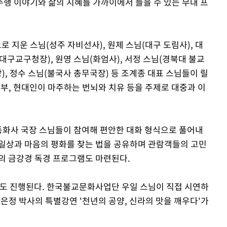
행 이야기와 삶의 지혜를 가까이에서 들을 수 있는 무대 프
지운 스님(성주 자비선사), 원제 스님(대구 도림사), 대
 대구교구청장), 원영 스님(화엄사), 서정 스님(경북대 불교
), 정수 스님(불국사 총무국장) 등 조계종 대표 스님들이 릴
공부, 현대인이 마주하는 번뇌와 치유 등을 주제로 대중과 이
 동화사 국장 스님들이 참여해 편안한 대화 형식으로 풀어내
일상과 마음의 평화를 찾는 법을 공유하며 관람객들의 고민
의 금강경 독경 프로그램도 마련된다.
연도 진행된다. 한국불교문화사업단 우일 스님이 직접 시연하
은정 박사의 특별강연 '천년의 공양, 신라의 맛을 깨우다'가