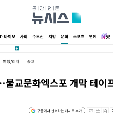
1위… 정청
.08%·
 뛸 것"
날씨]
IT·바이오
사회
수도권
지방
문화
스포츠
연예
해 아틀레
여행/레저
종교
뜬다…불교문화엑스포 개막 테이
속[다음주
다"
구글에서 선호하는 매체로 추가
려 죄송"