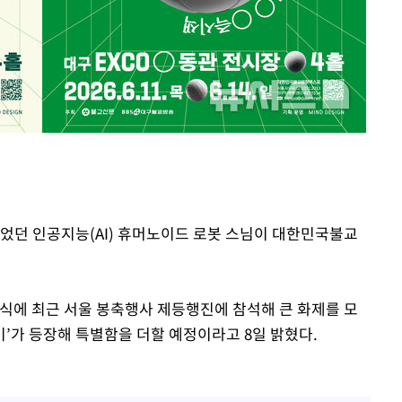
속[다음주
다"
려 죄송"
끌었던 인공지능(AI) 휴머노이드 로봇 스님이 대한민국불교
에 최근 서울 봉축행사 제등행진에 참석해 큰 화제를 모
가비’가 등장해 특별함을 더할 예정이라고 8일 밝혔다.