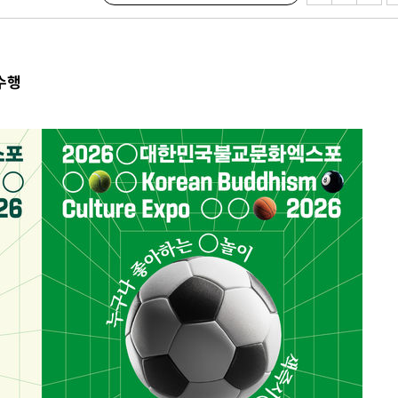
수행
서미화·한
1위… 정청
.08%·
 뛸 것"
리
날씨]
해 아틀레