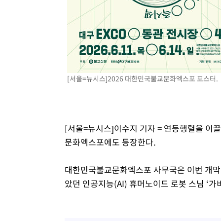
6시간 전 >
여수 오동도 해상서 모터보트 전복…1명 사망·1명 실종
7시간 전 >
극한폭염 한풀 꺾이지만…'낮 최고 35도' 무더위, 열대야 계
날씨]
8시간 전 >
축구협회 "압수수색·성접대 논란 사과…쇄신의 기회로 삼겠
8시간 전 >
[속보]'압수수색·성접대 논란' 축구협회 "실망과 걱정 안겨드
11시간 전 >
'최고 37도' 폭염 지속…강원동해안 최대 150㎜ 비
[서울=뉴시스]2026 대한민국불교문화엑스포 포스터.
13시간 전 >
[속보]뉴욕증시 상승 마감…S&P 0.6% 나스닥 1.3%↑
[서울=뉴시스]이수지 기자 = 연등행렬을 이
문화엑스포에도 등장한다.
대한민국불교문화엑스포 사무국은 이번 개막식
았던 인공지능(AI) 휴머노이드 로봇 스님 ‘