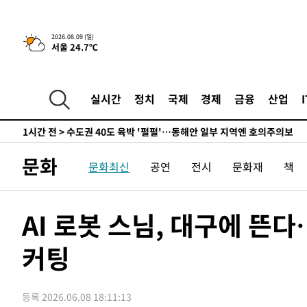
민수·김용 순
-1337초 전 >
[속보]김민석, 與 전대 당원투표 누적 득표율 45.42%로 
래 44.56%
-619초 전 >
[속보]與 대표 경선 제주·인천 당원투표…金 47.75%·鄭 42
2026.08.09 (일)
서울 24.7℃
宋 10.17%
-153초 전 >
이강인 "아틀레티코 이적 기뻐…등번호 7번 의미보단 팀 위해
-88초 전 >
[속보]與 당대표 경선, 제주·인천 권리당원 투표 김민석 승리
1시간 전 >
낮 최고 35도 '무더위'…동해안 시간당 30㎜ '강한 비'[내일
실시간
정치
국제
경제
금융
산업
1시간 전 >
[속보]이강인 "감독님이 원하는 마음 느꼈고, 많은 트로피 원
티코 이적"
1시간 전 >
수도권 40도 육박 '펄펄'…동해안 일부 지역엔 호의주의보
2시간 전 >
온열질환 사망자 3명 늘어…누적 환자 3000명 돌파
문화
문화최신
공연
전시
문화재
책
3시간 전 >
강릉에 시간당 81.4㎜ 물폭탄…도로 잠기고 담벼락 붕괴
5시간 전 >
백운산서 80년근 천종산삼 9뿌리 발견…감정가 1.3억원
5시간 전 >
선재도서 해루질 나섰다 실종 60대, 닷새 만에 숨진 채 발견
AI 로봇 스님, 대구에 
6시간 전 >
남자 농구, 나고야 아시안게임서 '홈팀' 일본과 한일전
커팅
6시간 전 >
여수 오동도 해상서 모터보트 전복…1명 사망·1명 실종
7시간 전 >
극한폭염 한풀 꺾이지만…'낮 최고 35도' 무더위, 열대야 계
날씨]
8시간 전 >
축구협회 "압수수색·성접대 논란 사과…쇄신의 기회로 삼겠
등록 2026.06.08 18:11:13
8시간 전 >
[속보]'압수수색·성접대 논란' 축구협회 "실망과 걱정 안겨드