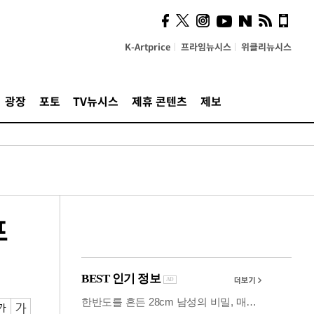
사이 해답 찾았죠"…알을
깨고 나온 '초자아'
K-Artprice
프라임뉴시스
위클리뉴시스
광장
포토
TV뉴시스
제휴 콘텐츠
제보
프