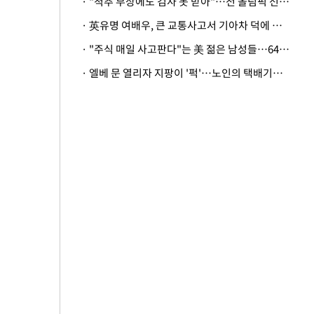
· "척추 부상에도 검사 못 받아"…전 올림픽 선수, 美봅슬레이협회 상대 소송
· 英유명 여배우, 큰 교통사고서 기아차 덕에 살았다
· "주식 매일 사고판다"는 美 젊은 남성들…64%가 "나는 인생의 패배자“
· 엘베 문 열리자 지팡이 '퍽'…노인의 택배기사 폭행 이유