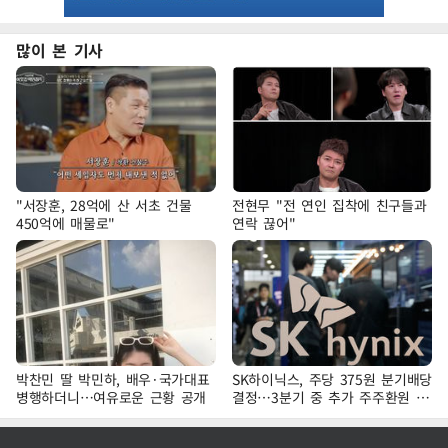
많이 본 기사
"서장훈, 28억에 산 서초 건물
전현무 "전 연인 집착에 친구들과
450억에 매물로"
연락 끊어"
박찬민 딸 박민하, 배우·국가대표
SK하이닉스, 주당 375원 분기배당
병행하더니…여유로운 근황 공개
결정…3분기 중 추가 주주환원 발
표