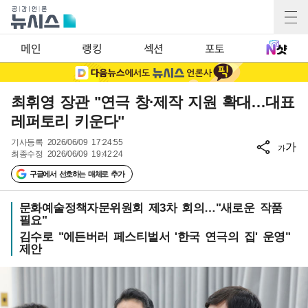
메인
랭킹
섹션
포토
최휘영 장관 "연극 창·제작 지원 확대…대표
레퍼토리 키운다"
기사등록
2026/06/09 17:24:55
가
가
최종수정
2026/06/09 19:42:24
구글에서 선호하는 매체로 추가
문화예술정책자문위원회 제3차 회의…"새로운 작품
필요"
김수로 "에든버러 페스티벌서 '한국 연극의 집' 운영"
제안