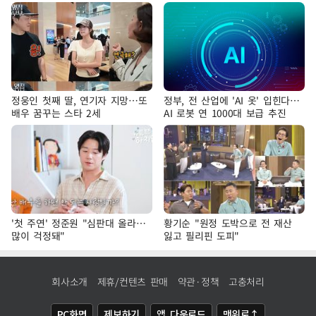
정웅인 첫째 딸, 연기자 지망…또
정부, 전 산업에 'AI 옷' 입힌다…
배우 꿈꾸는 스타 2세
AI 로봇 연 1000대 보급 추진
'첫 주연' 정준원 "심판대 올라…
황기순 "원정 도박으로 전 재산
많이 걱정돼"
잃고 필리핀 도피"
회사소개
제휴/컨텐츠 판매
약관·정책
고충처리
PC화면
제보하기
앱 다운로드
맨위로↑