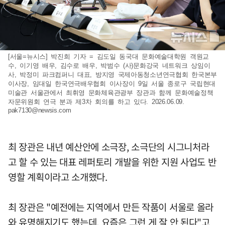
[서울=뉴시스] 박진희 기자 = 김도일 동국대 문화예술대학원 객원교
수, 이기영 배우, 김수로 배우, 박범수 (사)문화강국 네트워크 상임이
사, 박정미 파크컴퍼니 대표, 방지영 국제아동청소년연극협회 한국본부
이사장, 임대일 한국연극배우협회 이사장이 9일 서울 종로구 국립현대
미술관 서울관에서 최휘영 문화체육관광부 장관과 함께 문화예술정책
자문위원회 연극 분과 제3차 회의를 하고 있다. 2026.06.09.
pak7130@newsis.com
최 장관은 내년 예산안에 소극장, 소극단의 시그니처라
고 할 수 있는 대표 레퍼토리 개발을 위한 지원 사업도 반
영할 계획이라고 소개했다.
최 장관은 "예전에는 지역에서 만든 작품이 서울로 올라
와 유명해지기도 했는데, 요즘은 그런 게 잘 안 된다"고