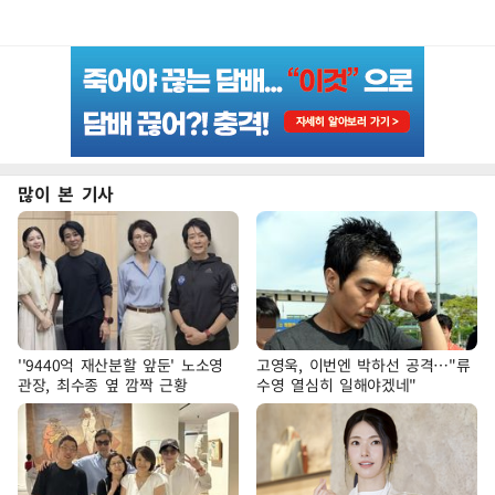
많이 본 기사
''9440억 재산분할 앞둔' 노소영
고영욱, 이번엔 박하선 공격…"류
관장, 최수종 옆 깜짝 근황
수영 열심히 일해야겠네"