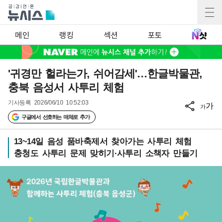
메인
랭킹
섹션
포토
'귀경만 헐라는가, 쉬어감세'…한글박물관,
충북 음성서 사투리 체험
기사등록
2026/06/10 10:52:03
가
가
구글에서 선호하는 매체로 추가
13~14일 음성 품바축제서 찾아가는 사투리 체험
충청도 사투리 문제 맞히기·사투리 소책자 만들기