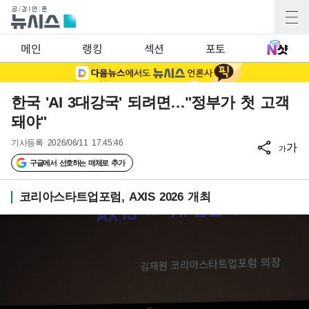
메인
랭킹
섹션
포토
한국 'AI 3대강국' 되려면…"정부가 첫 고객
돼야"
기사등록
2026/06/11 17:45:46
가
가
구글에서 선호하는 매체로 추가
코리아스타트업포럼, AXIS 2026 개최