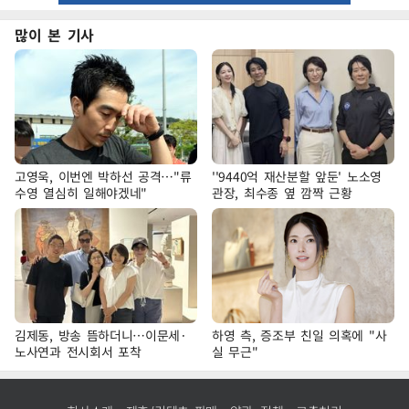
많이 본 기사
고영욱, 이번엔 박하선 공격…"류
''9440억 재산분할 앞둔' 노소영
수영 열심히 일해야겠네"
관장, 최수종 옆 깜짝 근황
김제동, 방송 뜸하더니…이문세·
하영 측, 증조부 친일 의혹에 "사
노사연과 전시회서 포착
실 무근"