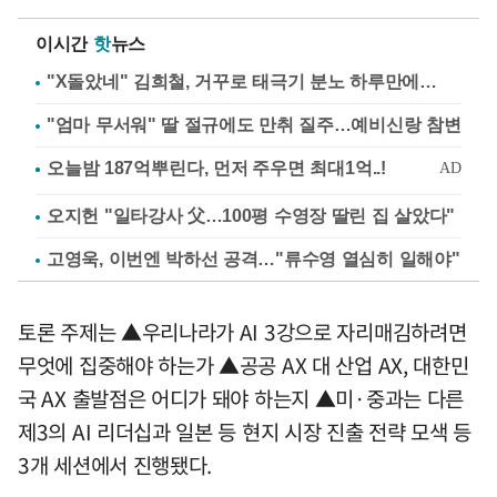
이시간
핫
뉴스
"X돌았네" 김희철, 거꾸로 태극기 분노 하루만에…
"엄마 무서워" 딸 절규에도 만취 질주…예비신랑 참변
오지헌 "일타강사 父…100평 수영장 딸린 집 살았다"
고영욱, 이번엔 박하선 공격…"류수영 열심히 일해야"
토론 주제는 ▲우리나라가 AI 3강으로 자리매김하려면
무엇에 집중해야 하는가 ▲공공 AX 대 산업 AX, 대한민
국 AX 출발점은 어디가 돼야 하는지 ▲미·중과는 다른
제3의 AI 리더십과 일본 등 현지 시장 진출 전략 모색 등
3개 세션에서 진행됐다.