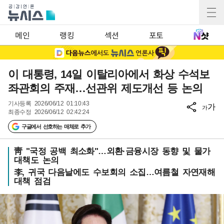
메인
랭킹
섹션
포토
이 대통령, 14일 이탈리아에서 화상 수석보
좌관회의 주재…선관위 제도개선 등 논의
기사등록
2026/06/12 01:10:43
가
가
최종수정
2026/06/12 02:42:24
구글에서 선호하는 매체로 추가
靑 "국정 공백 최소화"…외환·금융시장 동향 및 물가
대책도 논의
李, 귀국 다음날에도 수보회의 소집…여름철 자연재해
대책 점검