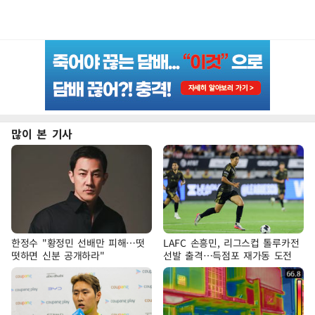
많이 본 기사
한정수 "황정민 선배만 피해…떳
LAFC 손흥민, 리그스컵 톨루카전
떳하면 신분 공개하라"
선발 출격…득점포 재가동 도전