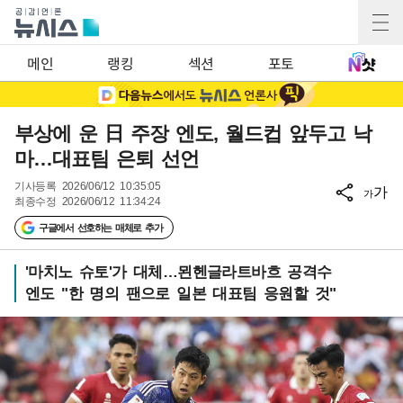
메인
랭킹
섹션
포토
부상에 운 日 주장 엔도, 월드컵 앞두고 낙
마…대표팀 은퇴 선언
기사등록
2026/06/12 10:35:05
가
가
최종수정
2026/06/12 11:34:24
구글에서 선호하는 매체로 추가
'마치노 슈토'가 대체…묀헨글라트바흐 공격수
엔도 "한 명의 팬으로 일본 대표팀 응원할 것"