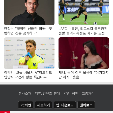
한정수 "황정민 선배만 피해…떳
LAFC 손흥민, 리그스컵 톨루카전
떳하면 신분 공개하라"
선발 출격…득점포 재가동 도전
이강인, 오늘 서울서 AT마드리드
제니, 동거 여부 물음에 "여기까지
입단식…'전례 없는 특급대우'
만 하자" 웃음
회사소개
제휴/컨텐츠 판매
약관·정책
고충처리
PC화면
제보하기
앱 다운로드
맨위로↑
광