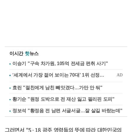
이시간
핫
뉴스
이승기 "구속 차가원, 105억 전세금 편취 사기"
효린 "절친에게 남친 빼앗겼다…가만 안 둬"
황기순 "원정 도박으로 전 재산 잃고 필리핀 도피"
정보석 "황정음 전 남편 서글서글…잘 살길 바랐는데"
그러면서 "5·18 광주 영령들의 뜻에 따라 대한민국의