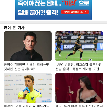
많이 본 기사
한정수 "황정민 선배만 피해…떳
LAFC 손흥민, 리그스컵 톨루카전
떳하면 신분 공개하라"
선발 출격…득점포 재가동 도전
이강인, 오늘 서울서 AT마드리드
제니, 동거 여부 물음에 "여기까지