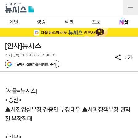
메인
랭킹
섹션
포토
[인사]뉴시스
기사등록
2026/06/17 15:30:18
가
가
구글에서 선호하는 매체로 추가
[서울=뉴시스]
<승진>
▲사진영상부장 강종민 부장대우 ▲사회정책부장 권혁
진 부장직대
<전보>