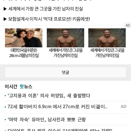
댓글
이시간
핫
뉴스
'고지용과 이혼' 의사 허양임, 새 출발했다
'마약 자숙' 유아인, 남사친과 뽀뽀 근황
다이어트 주사 맞은 이순실 "10개월만에 45㎏ 감량"