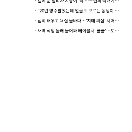
· 엘베 문 열리자 지팡이 '퍽'…노인의 택배기사 폭행 이유
· "20년 병수발했는데 얼굴도 모르는 동생이 유산 절반을"…배다른 형제 상속권 있을까
· 냄비 태우고 욕실 물바다…'치매 의심' 시어머니 검사 권유했다가 '날벼락'
· 새벽 식당 몰래 들어와 테이블서 '쿨쿨'…토사물 남기고 사라진 남성