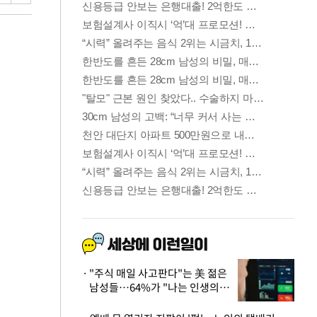
"주식 매일 사고판다"는 美 젊은
남성들…64%가 "나는 인생의
패배자“