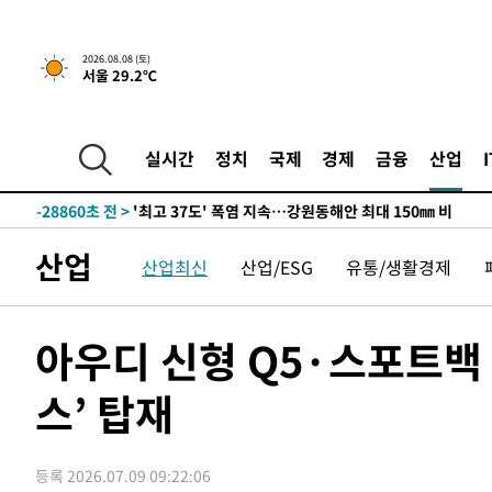
2026.08.08 (토)
서울 29.2℃
-22006초 전 >
[속보]뉴욕증시 상승 마감…S&P 0.6% 나스닥 1.3%↑
실시간
정치
국제
경제
금융
산업
-28860초 전 >
'최고 37도' 폭염 지속…강원동해안 최대 150㎜ 비
-21986초 전 >
[속보]뉴욕증시 상승 마감…S&P 0.6% 나스닥 1.3%↑
-28880초 전 >
'최고 37도' 폭염 지속…강원동해안 최대 150㎜ 비
산업
산업최신
산업/ESG
유통/생활경제
-22006초 전 >
[속보]뉴욕증시 상승 마감…S&P 0.6% 나스닥 1.3%↑
아우디 신형 Q5·스포트백 
스’ 탑재
등록 2026.07.09 09:22:06