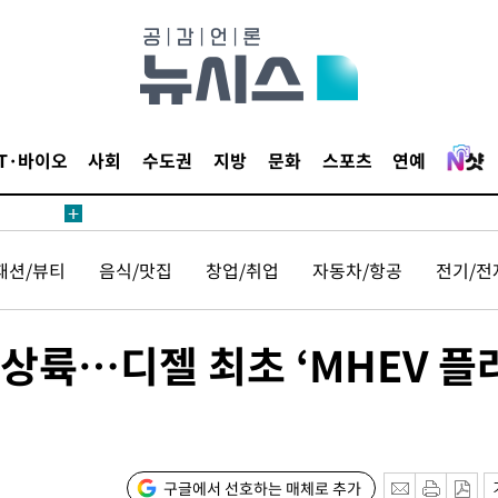
IT·바이오
사회
수도권
지방
문화
스포츠
연예
패션/뷰티
음식/맛집
창업/취업
자동차/항공
전기/전
상륙…디젤 최초 ‘MHEV 플
구글에서 선호하는 매체로 추가