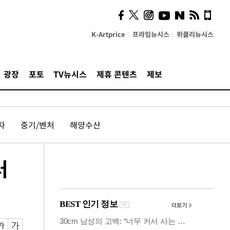
시, 스마트폰 액세서리에
NFC 더했다
K-Artprice
프라임뉴시스
위클리뉴시스
광장
포토
TV뉴시스
제휴 콘텐츠
제보
자
중기/벤처
해양수산
러