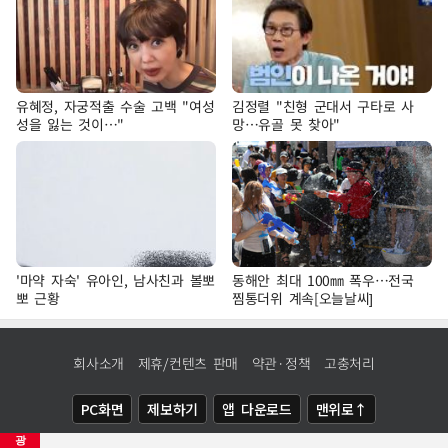
유혜정, 자궁적출 수술 고백 "여성
김정렬 "친형 군대서 구타로 사
성을 잃는 것이…"
망…유골 못 찾아"
'마약 자숙' 유아인, 남사친과 볼뽀
동해안 최대 100㎜ 폭우…전국
뽀 근황
찜통더위 계속[오늘날씨]
회사소개
제휴/컨텐츠 판매
약관·정책
고충처리
PC화면
제보하기
앱 다운로드
맨위로↑
광