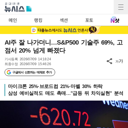
메인
랭킹
섹션
포토
AI주 잘 나가더니…S&P500 기술주 69%, 고
점서 20% 넘게 빠졌다
기사등록
2026/07/09 14:18:24
가
가
최종수정
2026/07/09 15:46:26
구글에서 선호하는 매체로 추가
마이크론 25%·브로드컴 21%·마벨 30% 하락
삼성 예비실적도 매도 촉매…"급등 뒤 차익실현" 분석