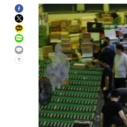
-12793초 전 >
미 워싱턴주 스포캔 시의 통제불능 3개 산불, 방화선 일부
-4966초 전 >
[속보] 호르무즈 해협 이란-오만 협상 기대속 뉴욕증시 혼조
우 0.49%↑
-3321초 전 >
[속보] 이란 대통령 "지금 최고지도자와 소통하기가 매우 
임 3년 인터뷰
3시간 전 >
[속보] "이란-오만, 호르무즈 해협 통행 항로 합의" 이란 외
-29638초 전 >
내일까지 39도 '펄펄'…기상청 "태풍 지나며 폭염 잠시 
-29275초 전 >
트럼프, 한국계 진보 주지사 후보 맹공…"공산주의가 최대
-29253초 전 >
"美간섭에 합의 지연"…트럼프, '이란 호르무즈 통제권'
-25773초 전 >
[속보]산업장관 "李정부, 원전 반대 안해…안정 전력 위
-24470초 전 >
[속보]경찰, '홍명보 선임 논란' 대한축구협회·축구회관 
색
-23857초 전 >
[속보]산업장관 "美무역법 제301조 과잉생산 결과 발표 8
상
-23650초 전 >
[속보]코스피 매도사이드카 발동…4%대 급락
-22922초 전 >
[속보]전남광주 초대 시민추천 부시장에 백승주·윤난실
-20483초 전 >
서울 열대야 15일째 지속…비공식 '초열대야' 30도 넘어
-19050초 전 >
[속보]코스닥, 2.15포인트(0.27%) 내린 797.44 출발
-19033초 전 >
[속보]코스피, 119.51포인트(1.81%) 내린 6478.75 개
-15480초 전 >
6월 경상수지 497.3억 달러…두 달 연속 사상 최대