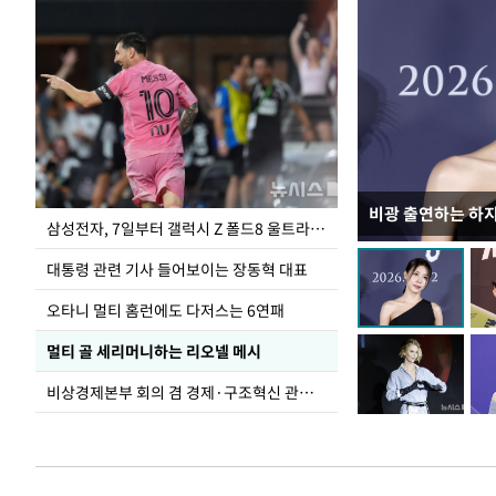
비광 출연하는 하
이재명 대통령, 
삼성전자, 7일부터 갤럭시 Z 폴드8 울트라·폴드8·플립8 출시
선 다해 강구해야
대통령 관련 기사 들어보이는 장동혁 대표
오타니 멀티 홈런에도 다저스는 6연패
멀티 골 세리머니하는 리오넬 메시
비상경제본부 회의 겸 경제·구조혁신 관계장관회의