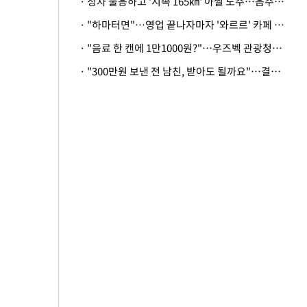
· 정차 불응하고 '시속 165㎞' 아찔 도주…음주운전자 체포
· "하마터면"…영업 끝나자마자 '와르르' 카페 테라스 덮친 대리석 외벽
· "음료 한 캔에 1만1000원?"…우즈벡 관광청까지 나섰다, 유튜버 폭로 후폭풍
· "300만원 보낸 전 남친, 받아도 될까요"…결혼 앞둔 예비신부의 뜻밖 고충