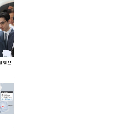
원 받으
정동영, 조현 '이상주의' 발언에 "이상이 있어야
장동혁 "李 대
현실 바꿔"
하다"