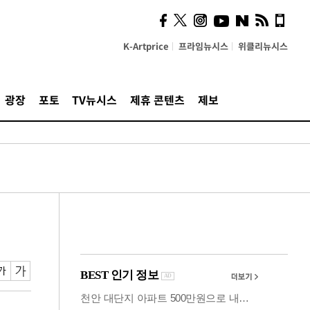
계…'고급 가요'의 주체적
영토
K-Artprice
프라임뉴시스
위클리뉴시스
광장
포토
TV뉴시스
제휴 콘텐츠
제보