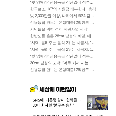
SNS에 '대통령 살해' 협박글…
30대 회사원 '불구속 송치'