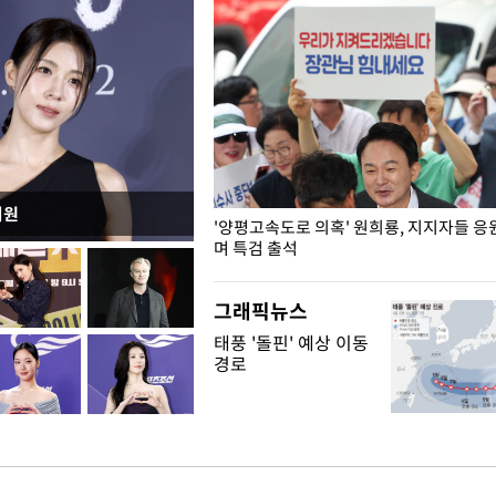
지원
"수사·기소 분리 관련 대비책 최
'양평고속도로 의혹' 원희룡, 지지자들 응
"
며 특검 출석
그래픽뉴스
태풍 '돌핀' 예상 이동
경로