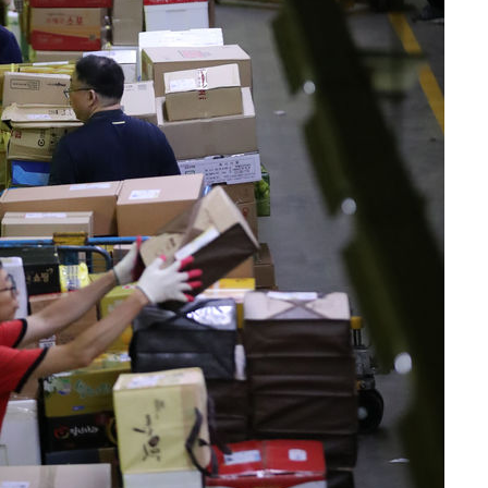
 구축
 마감 다
어려워" 취
무부 대변인