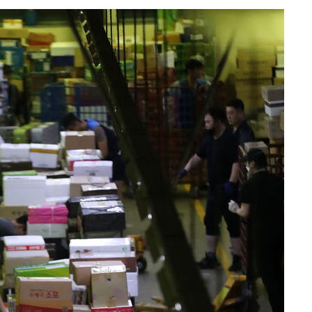
 구축
 마감 다
어려워" 취
무부 대변인
꺾인다"
 위협"
 수용할까
해 불가피"
등 압수수
월 중 예
장