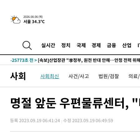
2026.08.06 (목)
서울 34.3℃
3시간 전 >
[속보] "이란-오만, 호르무즈 해협 통행 항로 합의" 이란 외
-29638초 전 >
내일까지 39도 '펄펄'…기상청 "태풍 지나며 폭염 잠시 
-29275초 전 >
트럼프, 한국계 진보 주지사 후보 맹공…"공산주의가 최대
실시간
정치
국제
경제
금융
산업
-29253초 전 >
"美간섭에 합의 지연"…트럼프, '이란 호르무즈 통제권'
-25773초 전 >
[속보]산업장관 "李정부, 원전 반대 안해…안정 전력 위
-24470초 전 >
[속보]경찰, '홍명보 선임 논란' 대한축구협회·축구회관 
사회
사회최신
사건/사고
법원/검찰
의료
색
-23857초 전 >
[속보]산업장관 "美무역법 제301조 과잉생산 결과 발표 8
상
-23650초 전 >
[속보]코스피 매도사이드카 발동…4%대 급락
-22922초 전 >
[속보]전남광주 초대 시민추천 부시장에 백승주·윤난실
명절 앞둔 우편물류센터, 
-20483초 전 >
서울 열대야 15일째 지속…비공식 '초열대야' 30도 넘어
-19050초 전 >
[속보]코스닥, 2.15포인트(0.27%) 내린 797.44 출발
등록 2023.09.19 06:41:24
수정 2023.09.19 06:49:59
-19033초 전 >
[속보]코스피, 119.51포인트(1.81%) 내린 6478.75 개
-15480초 전 >
6월 경상수지 497.3억 달러…두 달 연속 사상 최대
-15431초 전 >
서울 낮 39도 '폭염중대경보'…40도 관측 가능성도