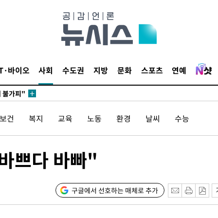
무부 대변인
꺾인다"
 위협"
IT·바이오
사회
수도권
지방
문화
스포츠
연예
 수용할까
해 불가피"
등 압수수
/보건
복지
교육
노동
환경
날씨
수능
월 중 예
"바쁘다 바빠"
장
구글에서 선호하는 매체로 추가