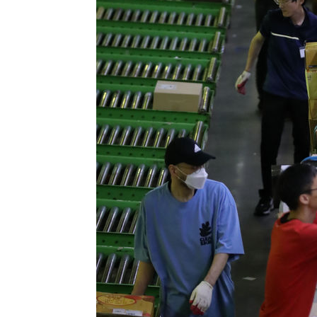
-15431초 전 >
서울 낮 39도 '폭염중대경보'…40도 관측 가능성도
-12793초 전 >
미 워싱턴주 스포캔 시의 통제불능 3개 산불, 방화선 일부
-4966초 전 >
[속보] 호르무즈 해협 이란-오만 협상 기대속 뉴욕증시 혼조
우 0.49%↑
-3321초 전 >
[속보] 이란 대통령 "지금 최고지도자와 소통하기가 매우 
임 3년 인터뷰
3시간 전 >
[속보] "이란-오만, 호르무즈 해협 통행 항로 합의" 이란 외