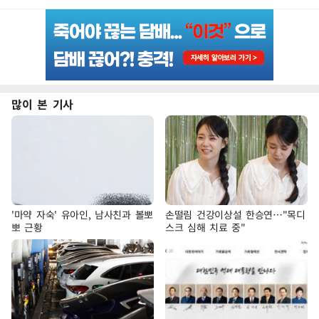
많이 본 기사
'마약 자숙' 유아인, 남사친과 볼뽀
손떨림 건강이상설 한승연…"목디
뽀 근황
스크 심해 치료 중"