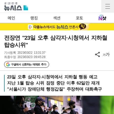
메인
랭킹
섹션
포토
전장연 "23일 오후 삼각지·시청역서 지하철
탑승시위"
기사등록
2023/03/22 13:31:37
가
가
최종수정
2023/03/23 09:45:28
구글에서 선호하는 매체로 추가
23일 오후 삼각지·시청역에서 지하철 행동 예고
지난 1월 탑승 시위 잠정 중단 이후 62일만 재개
"서울시가 장애단체 행정갑질" 주장하며 대화촉구