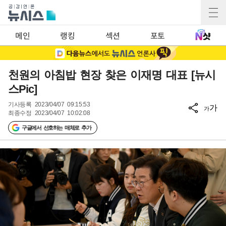
메인
랭킹
섹션
포토
천원의 아침밥 현장 찾은 이재명 대표 [뉴시
스Pic]
기사등록
2023/04/07 09:15:53
가
가
최종수정
2023/04/07 10:02:08
구글에서 선호하는 매체로 추가