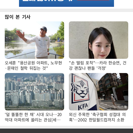
많이 본 기사
오세훈 "용산공원 아파트, 노무현
"손 떨림 포착"…카라 한승연, 건
·문재인 철학 뒤집는 것"
강 괜찮나 팬들 '걱정'
'덜 똘똘한 한 채' 시대 오나…20
외신 주목한 '축구협회 성접대 의
억대 아파트에 쏠리는 관심[세제
혹'…2002 한일월드컵까지 소환
개편, 그 이후②]