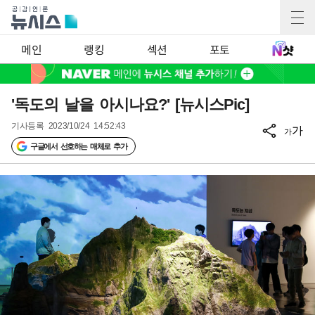
메인
랭킹
섹션
포토
'독도의 날을 아시나요?' [뉴시스Pic]
기사등록
2023/10/24 14:52:43
가
가
구글에서 선호하는 매체로 추가