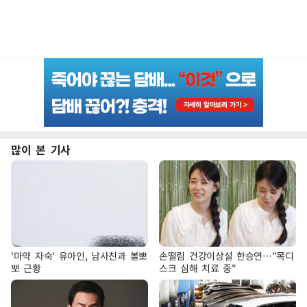
많이 본 기사
'마약 자숙' 유아인, 남사친과 볼뽀
손떨림 건강이상설 한승연…"목디
뽀 근황
스크 심해 치료 중"