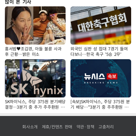
많이 본 기사
홍서범♥조갑경, 아들 불륜 사과
외국인 심판 성 접대 7경기 들여
후 근황…밝은 미소
다보니…한국 축구 '5승 2무'
SK하이닉스, 주당 375원 분기배당
[속보]SK하이닉스, 주당 375원 분
결정…3분기 중 추가 주주환원 발
기 배당…"3분기 중 주주환원 방
표
안 확정"
회사소개
제휴/컨텐츠 판매
약관·정책
고충처리