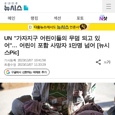
메인
랭킹
섹션
포토
UN "가자지구 어린이들의 무덤 되고 있
어"… 어린이 포함 사망자 1만명 넘어 [뉴시
스Pic]
기사등록
2023/11/07 10:41:56
가
가
최종수정
2023/11/07 11:33:29
구글에서 선호하는 매체로 추가