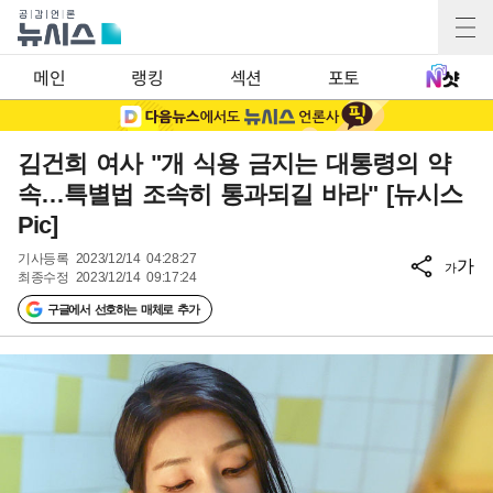
메인
랭킹
섹션
포토
김건희 여사 "개 식용 금지는 대통령의 약
속…특별법 조속히 통과되길 바라" [뉴시스
Pic]
기사등록
2023/12/14 04:28:27
가
가
최종수정
2023/12/14 09:17:24
구글에서 선호하는 매체로 추가