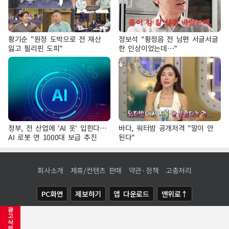
황기순 "원정 도박으로 전 재산
정보석 "황정음 전 남편 서글서글
잃고 필리핀 도피"
한 인상이었는데…"
정부, 전 산업에 'AI 옷' 입힌다…
바다, 워터밤 공개저격 "말이 안
AI 로봇 연 1000대 보급 추진
된다"
회사소개
제휴/컨텐츠 판매
약관·정책
고충처리
PC화면
제보하기
앱 다운로드
맨위로↑
광
COPYRIGHTⓒ
NEWSIS
ALL RIGHTS RESERVED.
고
삭
제