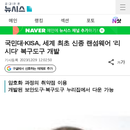
메인
랭킹
섹션
포토
국민대·KISA, 세계 최초 신종 랜섬웨어 '리
시다' 복구도구 개발
기사등록
2023/12/29 12:02:50
가
가
구글에서 선호하는 매체로 추가
암호화 과정의 취약점 이용
개발된 보안도구·복구도구 누리집에서 다운 가능