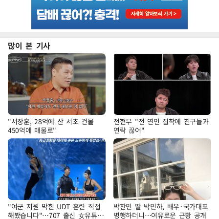
많이 본 기사
"서장훈, 28억에 산 서초 건물
전현무 "전 연인 집착에 친구들과
450억에 매물로"
연락 끊어"
"여군 지원 막힌 UDT 훈련 직접
박찬민 딸 박민하, 배우·국가대표
해봤습니다"…707 출신 女유튜버
병행하더니…여유로운 근황 공개